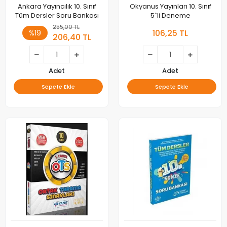
Ankara Yayıncılık 10. Sınıf
Okyanus Yayınları 10. Sınıf
Tüm Dersler Soru Bankası
5`li Deneme
255,00 TL
106,25 TL
%19
206,40 TL
Adet
Adet
Sepete Ekle
Sepete Ekle