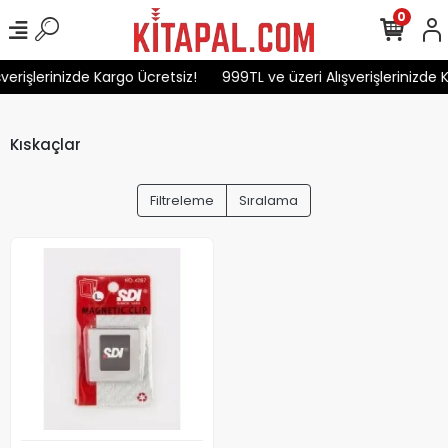
0
verişlerinizde Kargo Ücretsiz!
999TL ve üzeri Alışverişlerinizde 
Kıskaçlar
Filtreleme
Sıralama