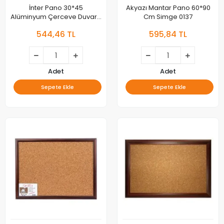
İnter Pano 30*45
Akyazı Mantar Pano 60*90
Alüminyum Çerceve Duvara
Cm Simge 0137
Monte Mantar Pano İnt-513
544,46 TL
595,84 TL
Adet
Adet
Sepete Ekle
Sepete Ekle