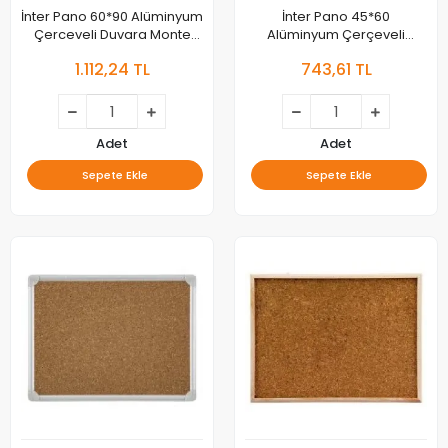
İnter Pano 60*90 Alüminyum
İnter Pano 45*60
Çerceveli Duvara Monte
Alüminyum Çerçeveli
Mantar Pano İnt-517
Duvara Monte Mantar Pano
1.112,24 TL
743,61 TL
İnt-515
Adet
Adet
Sepete Ekle
Sepete Ekle