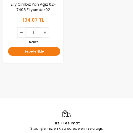
Elly Cımbız Yan Ağız 02-
7408 Ellycımbız02
104,07 TL
Adet
Sepete Ekle
Hızlı Teslimat
Siparişleriniz en kısa sürede elinize ulaşır.