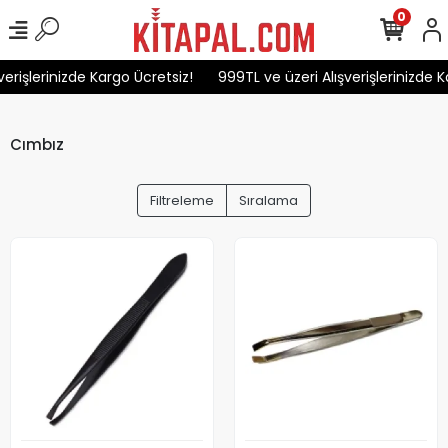
0
erişlerinizde Kargo Ücretsiz!
999TL ve üzeri Alışverişlerinizde K
Cımbız
Filtreleme
Sıralama