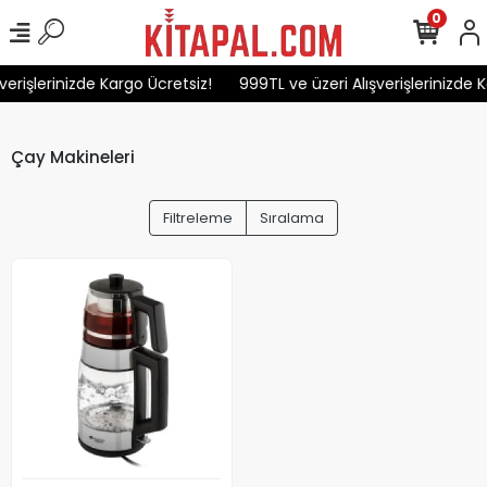
0
verişlerinizde Kargo Ücretsiz!
999TL ve üzeri Alışverişlerinizde K
Çay Makineleri
Filtreleme
Sıralama