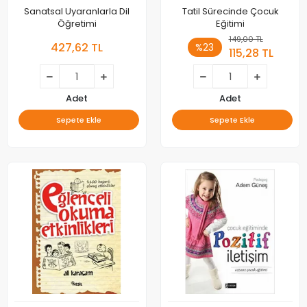
Sanatsal Uyaranlarla Dil
Tatil Sürecinde Çocuk
Öğretimi
Eğitimi
149,00 TL
427,62 TL
%23
115,28 TL
Adet
Adet
Sepete Ekle
Sepete Ekle