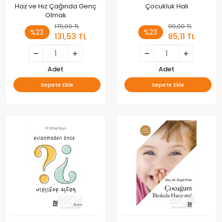
Haz ve Hız Çağında Genç
Çocukluk Hali
Olmak
170,00 TL
110,00 TL
%23
%23
131,53 TL
85,11 TL
Adet
Adet
Sepete Ekle
Sepete Ekle