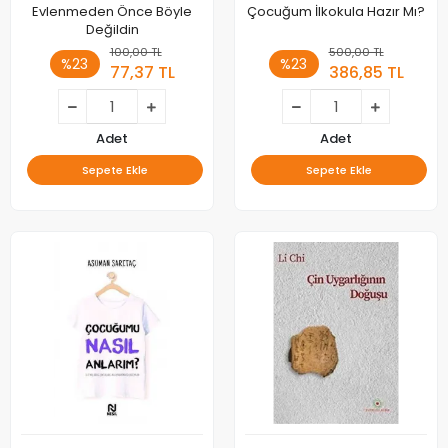
Evlenmeden Önce Böyle
Çocuğum İlkokula Hazır Mı?
Değildin
100,00 TL
500,00 TL
%23
%23
77,37 TL
386,85 TL
Adet
Adet
Sepete Ekle
Sepete Ekle