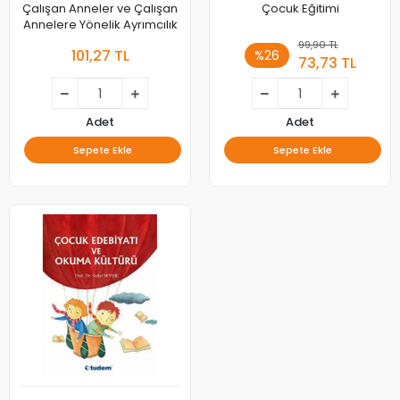
Çalışan Anneler ve Çalışan
Çocuk Eğitimi
Annelere Yönelik Ayrımcılık
99,90 TL
101,27 TL
%26
73,73 TL
Adet
Adet
Sepete Ekle
Sepete Ekle