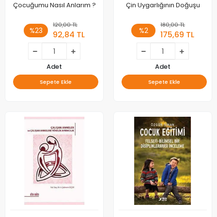
Çocuğumu Nasıl Anlarım ?
Çin Uygarlığının Doğuşu
120,00 TL
180,00 TL
%23
%2
92,84 TL
175,69 TL
Adet
Adet
Sepete Ekle
Sepete Ekle