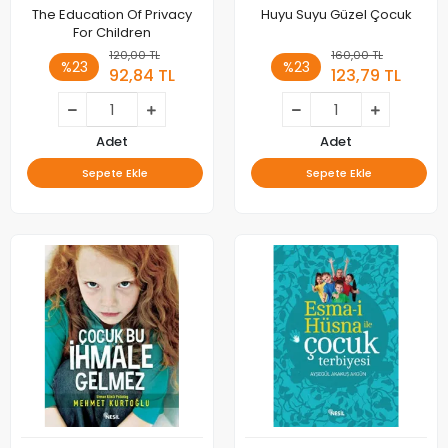
The Education Of Privacy
Huyu Suyu Güzel Çocuk
For Children
120,00 TL
160,00 TL
%23
%23
92,84 TL
123,79 TL
Adet
Adet
Sepete Ekle
Sepete Ekle