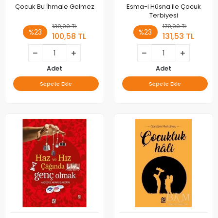
Çocuk Bu İhmale Gelmez
Esma-i Hüsna ile Çocuk
Terbiyesi
130,00 TL
170,00 TL
%23
%23
100,58 TL
131,53 TL
Adet
Adet
Sepete Ekle
Sepete Ekle