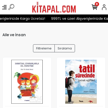
0
işlerinizde Kargo Ücretsiz!
999TL ve üzeri Alışverişlerinizde Karg
Aile ve İnsan
Filtreleme
Sıralama