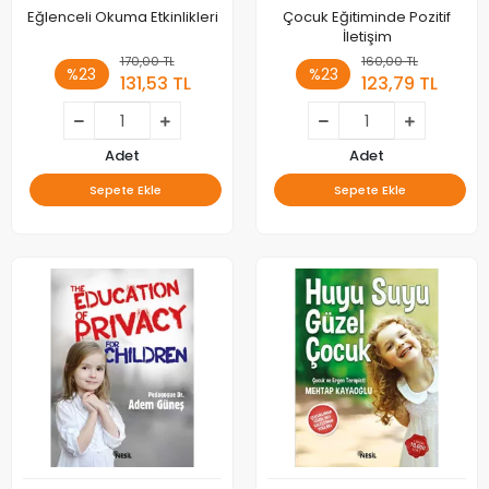
Eğlenceli Okuma Etkinlikleri
Çocuk Eğitiminde Pozitif
İletişim
170,00 TL
160,00 TL
%23
%23
131,53 TL
123,79 TL
Adet
Adet
Sepete Ekle
Sepete Ekle