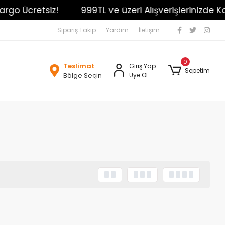
rgo Ücretsiz!
999TL ve üzeri Alışverişlerinizde Kar
Sipariş Takip
Yardım
İletişim
0
Teslimat
Giriş Yap
Sepetim
Bölge Seçin
Üye Ol