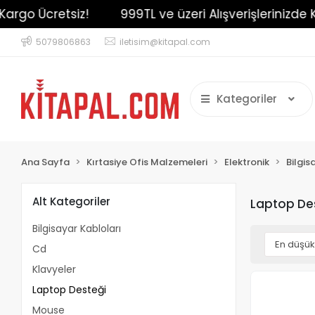
argo Ücretsiz!
999TL ve üzeri Alışverişlerinizde K
5079806863
iletisim@kitapal.com
Kategoriler
Ana Sayfa
Kırtasiye Ofis Malzemeleri
Elektronik
Bilgis
Alt Kategoriler
Laptop De
Bilgisayar Kabloları
Cd
Klavyeler
Laptop Desteği
Mouse