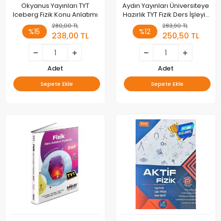
Okyanus Yayınları TYT
Aydın Yayınları Üniversiteye
Iceberg Fizik Konu Anlatımı
Hazırlık TYT Fizik Ders İşleyiş
Modülleri
280,00 TL
283,90 TL
%15
%12
238,00 TL
250,50 TL
Adet
Adet
Sepete Ekle
Sepete Ekle