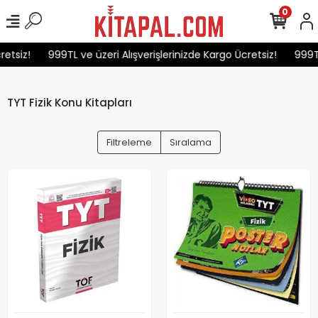
0
tsiz!
999TL ve üzeri Alışverişlerinizde Kargo Ücretsiz!
999TL v
TYT Fizik Konu Kitapları
Filtreleme
Sıralama