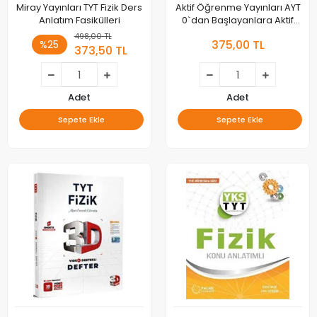
Miray Yayınları TYT Fizik Ders
Aktif Öğrenme Yayınları AYT
Anlatım Fasikülleri
0`dan Başlayanlara Aktif
Fizik
498,00 TL
375,00 TL
%25
373,50 TL
Adet
Adet
Sepete Ekle
Sepete Ekle