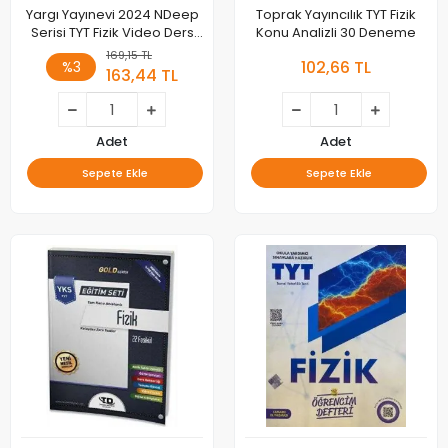
Yargı Yayınevi 2024 NDeep
Toprak Yayıncılık TYT Fizik
Serisi TYT Fizik Video Ders
Konu Analizli 30 Deneme
Notları
169,15 TL
102,66 TL
%3
163,44 TL
Adet
Adet
Sepete Ekle
Sepete Ekle