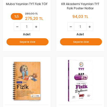
Muba Yayınları TYT Fizik TÖF
KR Akademi Yayınları TYT
Fizik Poster Notlar
289,00 TL
94,03 TL
%5
275,20 TL
Adet
Adet
Sepete Ekle
Sepete Ekle