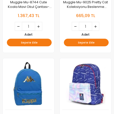
Muggle Mu-8744 Cute
Muggle Mu-9025 Pretty Cat
Koala Mavi Okul Çantası-
Koleksiyonu Beslenme
mu8744
Çantası
1.367,43 TL
665,09 TL
Adet
Adet
Sepete Ekle
Sepete Ekle