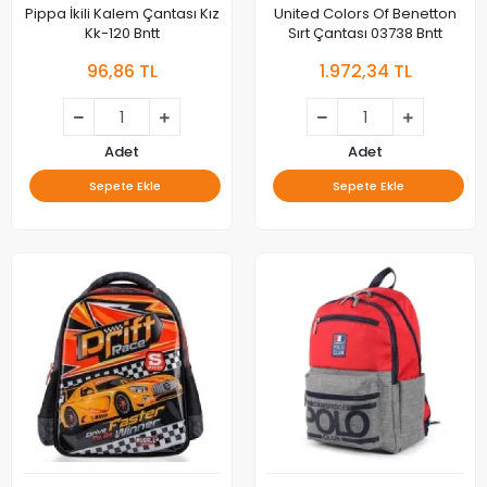
Pippa İkili Kalem Çantası Kız
United Colors Of Benetton
Kk-120 Bntt
Sırt Çantası 03738 Bntt
96,86 TL
1.972,34 TL
Adet
Adet
Sepete Ekle
Sepete Ekle