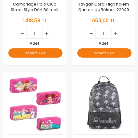
Cambridge Polo Club
Yaygan Coral High Kalem
Street Style Dört Bölmeli
Çantası Üç Bölmeli 22049
Unisex Sırt Çantası
1.418,58 TL
653,00 TL
Cpo4016-0011-lacivert Bntt
Adet
Adet
Sepete Ekle
Sepete Ekle