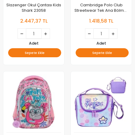
Slazenger Okul Çantası Kids
Cambridge Polo Club
Shark 23058
Streetwear Tek Ana Bölmeli
Unisex Çocuk İlkokul
2.447,37 TL
1.418,58 TL
Çantası Cpo4013-0025-
haki Bntt
Adet
Adet
Sepete Ekle
Sepete Ekle