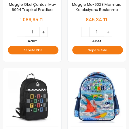
Muggle Okul Çantası Mu-
Muggle Mu-9028 Mermaıd
8904 Tropikal Pradice
Koleksiyonu Beslenme
Pembe
Çantası
1.089,95 TL
845,34 TL
Adet
Adet
Sepete Ekle
Sepete Ekle