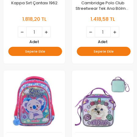
Kappa Sırt Çantası 1962
Cambridge Polo Club
Streetwear Tek Ana Bölmeli
Unisex Çocuk İlkokul
1.818,20 TL
1.418,58 TL
Çantası Cpo4013-0001-
siyah Bntt
Adet
Adet
Sepete Ekle
Sepete Ekle