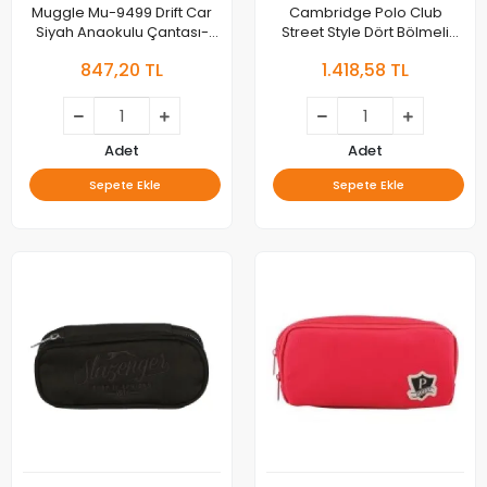
Muggle Mu-9499 Drift Car
Cambridge Polo Club
Siyah Anaokulu Çantası-
Street Style Dört Bölmeli
mu9499
Unisex Sırt Çantası
847,20 TL
1.418,58 TL
Cpo4016-0003-kırmızı Bntt
Adet
Adet
Sepete Ekle
Sepete Ekle