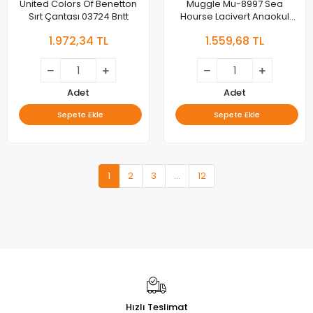
United Colors Of Benetton
Muggle Mu-8997 Sea
Sırt Çantası 03724 Bntt
Hourse Lacivert Anaokul
Çantası Mu8997
1.972,34 TL
1.559,68 TL
Adet
Adet
Sepete Ekle
Sepete Ekle
1
2
3
...
12
Hızlı Teslimat