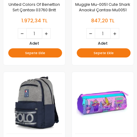
United Colors Of Benetton
Muggle Mu-0051 Cute Shark
Sırt Çantası 03760 Bntt
Anaokul Çantası Mu0051
1.972,34 TL
847,20 TL
Adet
Adet
Sepete Ekle
Sepete Ekle