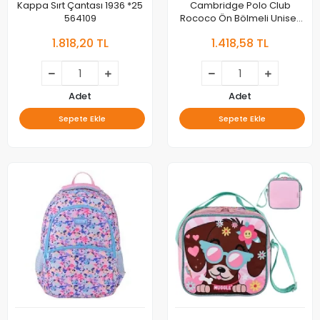
Kappa Sırt Çantası 1936 *25
Cambridge Polo Club
564109
Rococo Ön Bölmeli Unisex
Çocuk İlkokul Çantası
1.818,20 TL
1.418,58 TL
Cpo4010-005-mor Bntt
Adet
Adet
Sepete Ekle
Sepete Ekle