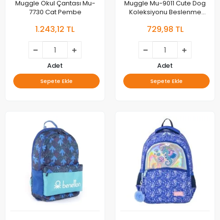
Muggle Okul Çantası Mu-
Muggle Mu-9011 Cute Dog
7730 Cat Pembe
Koleksiyonu Beslenme
Çantası
1.243,12 TL
729,98 TL
Adet
Adet
Sepete Ekle
Sepete Ekle