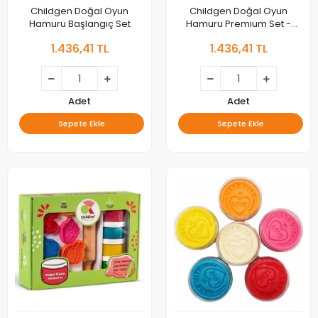
Childgen Doğal Oyun
Childgen Doğal Oyun
Hamuru Başlangıç Set
Hamuru Premıum Set -
Uzay
1.436,41 TL
1.436,41 TL
Adet
Adet
Sepete Ekle
Sepete Ekle