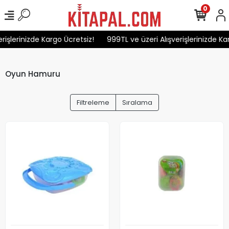
0
işlerinizde Kargo Ücretsiz!
999TL ve üzeri Alışverişlerinizde Karg
Oyun Hamuru
Filtreleme
Sıralama