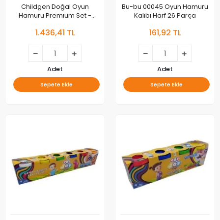
Childgen Doğal Oyun
Bu-bu 00045 Oyun Hamuru
Hamuru Premıum Set -
Kalıbı Harf 26 Parça
Çiftlik
1.436,41 TL
161,92 TL
Adet
Adet
Sepete Ekle
Sepete Ekle