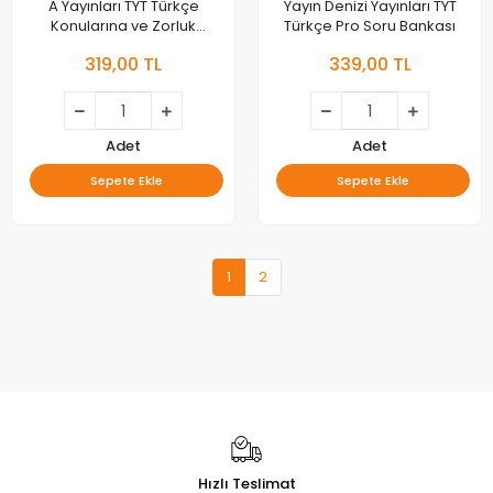
A Yayınları TYT Türkçe
Yayın Denizi Yayınları TYT
Konularına ve Zorluk
Türkçe Pro Soru Bankası
Derecelerine Göre Çıkmış
319,00 TL
339,00 TL
Soru ve Çözümleri
Adet
Adet
Sepete Ekle
Sepete Ekle
1
2
Hızlı Teslimat