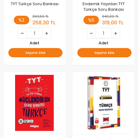
TYT Türkçe Soru Bankası
Endemik Yayınları TYT
Türkçe Soru Bankası
263,50 TL
340,00 TL
%2
%6
258,30 TL
319,00 TL
Adet
Adet
Sepete Ekle
Sepete Ekle