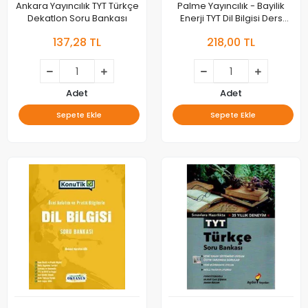
Ankara Yayıncılık TYT Türkçe
Palme Yayıncılık - Bayilik
Dekatlon Soru Bankası
Enerji TYT Dil Bilgisi Ders
Çalışma Fasikülü Palme
137,28 TL
218,00 TL
Yayıncılık
Adet
Adet
Sepete Ekle
Sepete Ekle