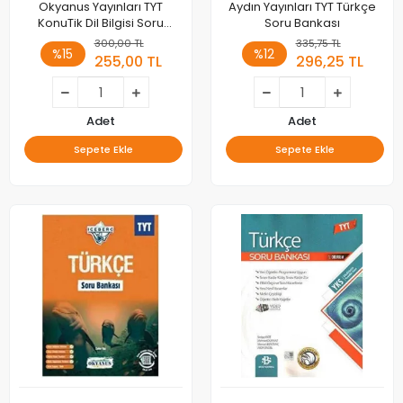
Okyanus Yayınları TYT
Aydın Yayınları TYT Türkçe
KonuTik Dil Bilgisi Soru
Soru Bankası
Bankası
300,00 TL
335,75 TL
%15
%12
255,00 TL
296,25 TL
Adet
Adet
Sepete Ekle
Sepete Ekle