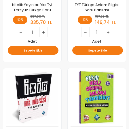
Nitelik Yayınları Yks Tyt
TYT Türkçe Anlam Bilgisi
Tersyüz Türkçe Soru
Soru Bankası
Bankası
357,00 TL
157,25 TL
%6
%5
335,70 TL
149,74 TL
Adet
Adet
Sepete Ekle
Sepete Ekle