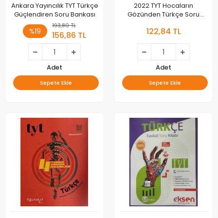
Ankara Yayıncılık TYT Türkçe
2022 TYT Hocaların
Güçlendiren Soru Bankası
Gözünden Türkçe Soru
Bankası
193,80 TL
122,84 TL
%19
156,86 TL
Adet
Adet
Sepete Ekle
Sepete Ekle