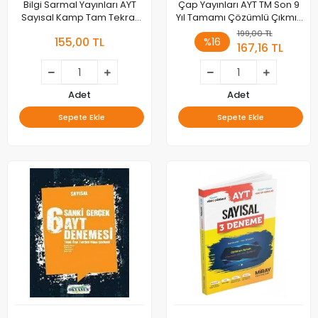
Bilgi Sarmal Yayınları AYT
Çap Yayınları AYT TM Son 9
Sayısal Kamp Tam Tekrar
Yıl Tamamı Çözümlü Çıkmış
Özel Baskı
Sorular
199,00 TL
155,00 TL
%16
167,16 TL
Adet
Adet
Sepete Ekle
Sepete Ekle