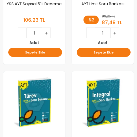
YKS AYT Sayısal 5`li Deneme
AYT Limit Soru Bankası
89,25 TL
106,23 TL
%2
87,49 TL
Adet
Adet
Sepete Ekle
Sepete Ekle