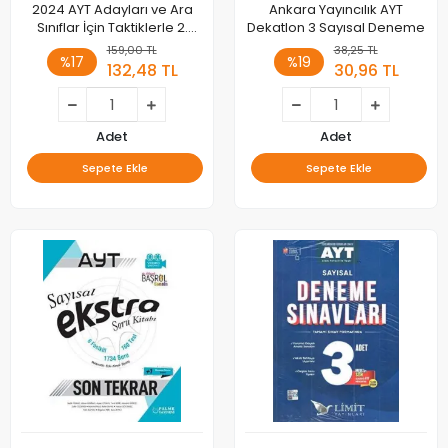
2024 AYT Adayları ve Ara
Ankara Yayıncılık AYT
Sınıflar İçin Taktiklerle 2.
Dekatlon 3 Sayısal Deneme
Dereceden Eşitsizlikler
159,00 TL
38,25 TL
%17
%19
Parabol Konu Anlatımlı
132,48 TL
30,96 TL
Adet
Adet
Sepete Ekle
Sepete Ekle