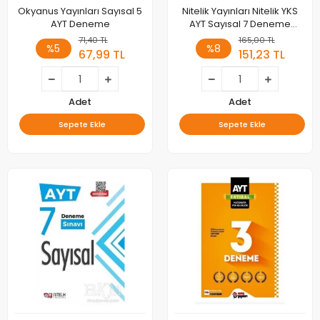
Okyanus Yayınları Sayısal 5
Nitelik Yayınları Nitelik YKS
AYT Deneme
AYT Sayısal 7 Deneme
Sınavı 2. Oturum
71,40 TL
165,00 TL
%5
%8
67,99 TL
151,23 TL
Adet
Adet
Sepete Ekle
Sepete Ekle