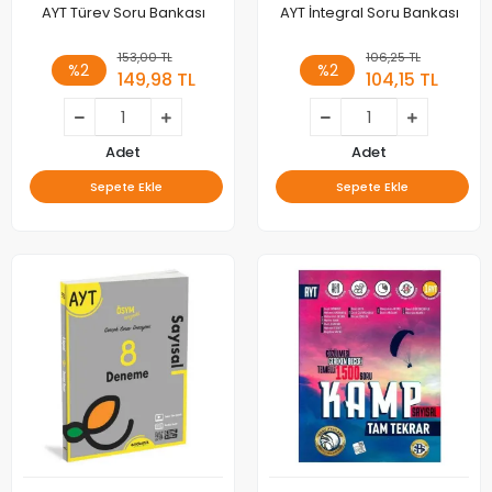
AYT Türev Soru Bankası
AYT İntegral Soru Bankası
153,00 TL
106,25 TL
%2
%2
149,98 TL
104,15 TL
Adet
Adet
Sepete Ekle
Sepete Ekle