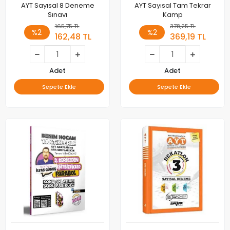
AYT Sayısal 8 Deneme
AYT Sayısal Tam Tekrar
Sınavı
Kamp
165,75 TL
378,25 TL
%2
%2
162,48 TL
369,19 TL
Adet
Adet
Sepete Ekle
Sepete Ekle