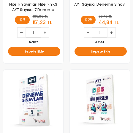
Nitelik Yayınları Nitelik YKS
AYT Sayısal Deneme Sınavı
AYT Sayısal 7 Deneme
Sınavı Video Çözümlü
165,00 TL
59,42 TL
%8
%25
151,23 TL
44,84 TL
Adet
Adet
Sepete Ekle
Sepete Ekle