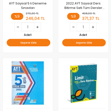
AYT Sayısal 5 li Deneme
2022 AYT Sayısal Ders
Sınavları
Bitirme Seti Tüm Dersler
Soru Bankası
270,30 TL
408,00 TL
%9
%9
246,04 TL
371,37 TL
Adet
Adet
Sepete Ekle
Sepete Ekle