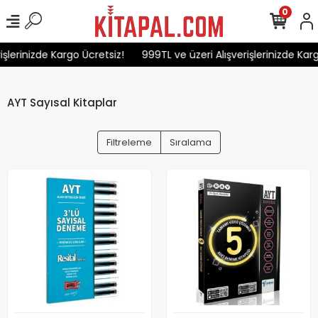
0
erinizde Kargo Ücretsiz!
999TL ve üzeri Alışverişlerinizde Kargo 
AYT Sayısal Kitaplar
Filtreleme
Sıralama