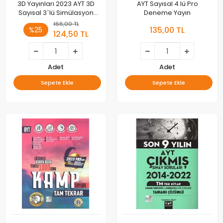
3D Yayınları 2023 AYT 3D
AYT Sayısal 4 lü Pro
Sayısal 3`lü Simülasyon
Deneme Yayın
Deneme
166,00 TL
135,00 TL
%25
124,50 TL
Adet
Adet
Sepete Ekle
Sepete Ekle