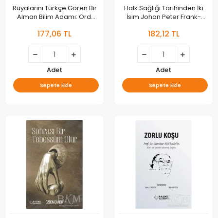
Rüyalarını Türkçe Gören Bir
Halk Sağlığı Tarihinden İki
Alman Bilim Adamı: Ord.
İsim Johan Peter Frank-
Prof. Dr. Curt Kosswig
Milton Joseph Rosenau
177,06 TL
182,12 TL
Adet
Adet
Sepete Ekle
Sepete Ekle