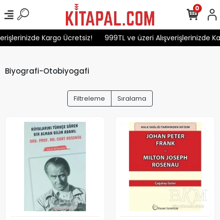
0
işlerinizde Kargo Ücretsiz!
999TL ve üzeri Alışverişlerinizde Kar
Biyografi-Otobiyogafi
Filtreleme
Sıralama