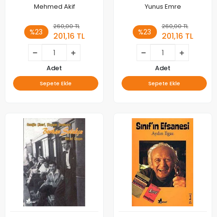
Mehmed Akif
Yunus Emre
260,00 TL
260,00 TL
%23
%23
201,16 TL
201,16 TL
Adet
Adet
Sepete Ekle
Sepete Ekle