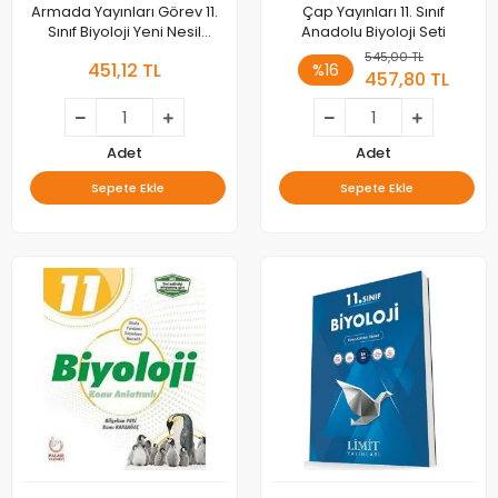
Armada Yayınları Görev 11.
Çap Yayınları 11. Sınıf
Sınıf Biyoloji Yeni Nesil
Anadolu Biyoloji Seti
Çalışma Föyleri
545,00 TL
451,12 TL
%16
457,80 TL
Adet
Adet
Sepete Ekle
Sepete Ekle