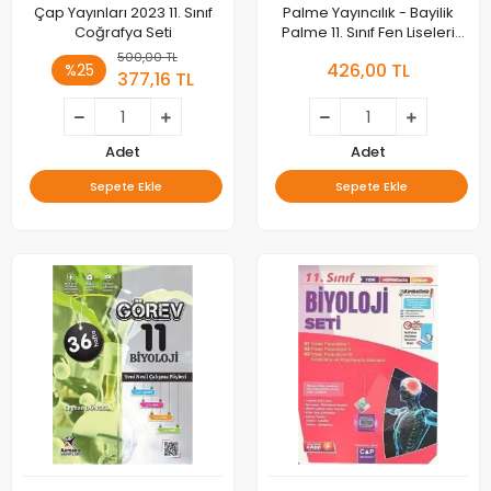
Çap Yayınları 2023 11. Sınıf
Palme Yayıncılık - Bayilik
Coğrafya Seti
Palme 11. Sınıf Fen Liseleri
Biyoloji Konu Anlatımlı
500,00 TL
426,00 TL
%25
377,16 TL
Adet
Adet
Sepete Ekle
Sepete Ekle