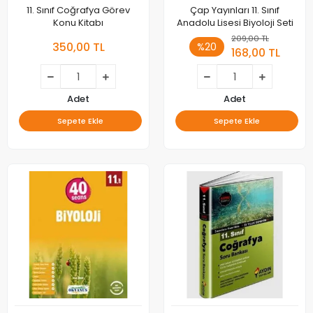
11. Sınıf Coğrafya Görev
Çap Yayınları 11. Sınıf
Konu Kitabı
Anadolu Lisesi Biyoloji Seti
209,00 TL
350,00 TL
%20
168,00 TL
Adet
Adet
Sepete Ekle
Sepete Ekle