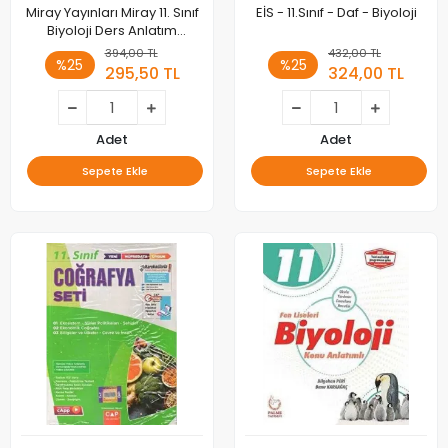
Miray Yayınları Miray 11. Sınıf
EİS - 11.Sınıf - Daf - Biyoloji
Biyoloji Ders Anlatım
Fasikülleri
394,00 TL
432,00 TL
%25
%25
295,50 TL
324,00 TL
Adet
Adet
Sepete Ekle
Sepete Ekle