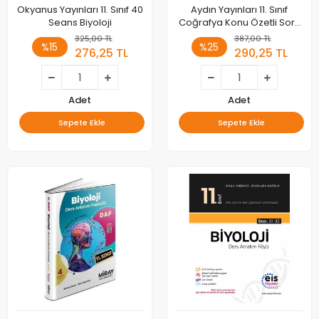
Okyanus Yayınları 11. Sınıf 40
Aydın Yayınları 11. Sınıf
Seans Biyoloji
Coğrafya Konu Özetli Soru
Bankası
325,00 TL
387,00 TL
%15
%25
276,25 TL
290,25 TL
Adet
Adet
Sepete Ekle
Sepete Ekle