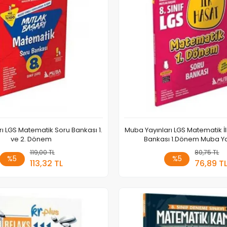
ı LGS Matematik Soru Bankası 1.
Muba Yayınları LGS Matematik İ
ve 2. Dönem
Bankası 1.Dönem Muba Ya
119,00 TL
Sepete Ekle
80,75 TL
Sepete
%5
%5
113,32 TL
76,89 T
Adet
Adet