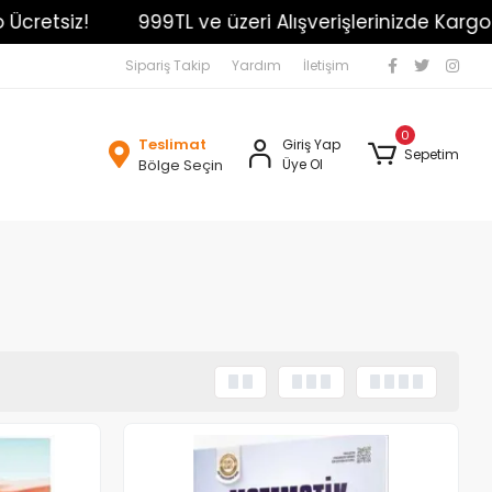
999TL ve üzeri Alışverişlerinizde Kargo Ücretsiz!
Sipariş Takip
Yardım
İletişim
0
Teslimat
Giriş Yap
Sepetim
Bölge Seçin
Üye Ol