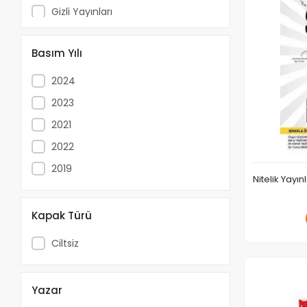
Gizli Yayınları
Günay Yayınları
Basım Yılı
Hiper Zeka Yayınları
Hız Yayınları
2024
KöşeBilgi Yayınları
2023
KR Akademi Yayınları
2021
Metin Yayınları
2022
Mozaik Yayınları
2019
Nitelik Yayı
Muba Yayınları
Newton Yayınları
Kapak Türü
Okyanus Yayınları
Ciltsiz
Palme Yayıncılık
Strateji Yayınları
Yazar
Zeka Küpü Yayınları