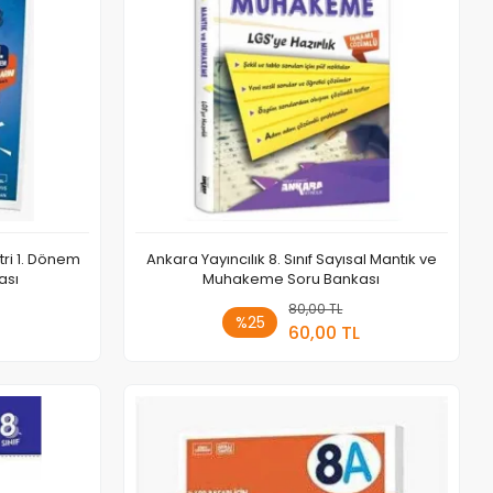
tri 1. Dönem
Ankara Yayıncılık 8. Sınıf Sayısal Mantık ve
ası
Muhakeme Soru Bankası
 Ekle
80,00 TL
Sepete Ekle
%25
60,00 TL
Adet