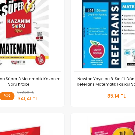
nları Süper 8 Matematik Kazanım
Newton Yayınları 8. Sınıf 1. D
Soru Kitabı
Referans Matematik Fasikül S
372,50 TL
Sepete Ekle
Sepete
85,14 TL
%8
341,41 TL
Adet
Adet