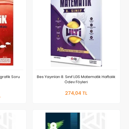
grafik Soru
Bes Yayınları 8. Sınıf LGS Matematik Haftalık
Ödev Föyleri
 Ekle
Sepete Ekle
274,04 TL
L
Adet