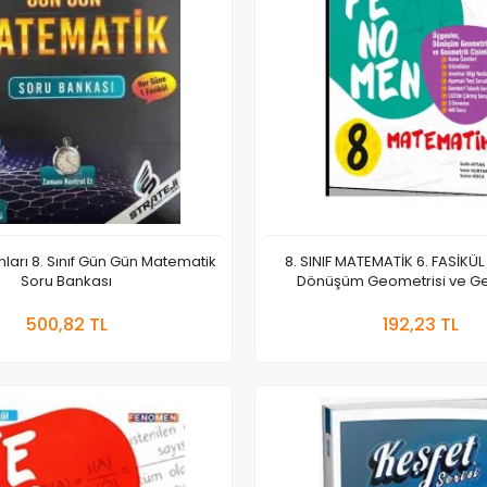
ınları 8. Sınıf Gün Gün Matematik
8. SINIF MATEMATİK 6. FASİKÜL
Soru Bankası
Dönüşüm Geometrisi ve G
Cisimler
Sepete Ekle
Sepete
500,82 TL
192,23 TL
Adet
Adet