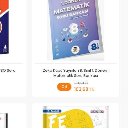
EFSO Soru
Zeka Küpü Yayınları 8. Sınıf 1. Dönem
Matematik Soru Bankası
 Ekle
110,50 TL
Sepete Ekle
%6
103,68 TL
Adet