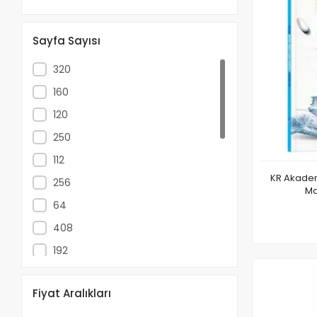
Sayfa Sayısı
320
160
120
250
112
KR Akademi
256
Ma
64
408
192
96
Fiyat Aralıkları
304