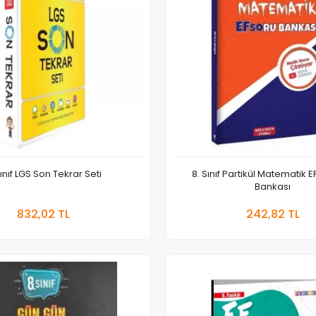
Sınıf LGS Son Tekrar Seti
8. Sınıf Partikül Matematik 
Bankası
Sepete Ekle
Sepete
832,02 TL
242,82 TL
Adet
Adet