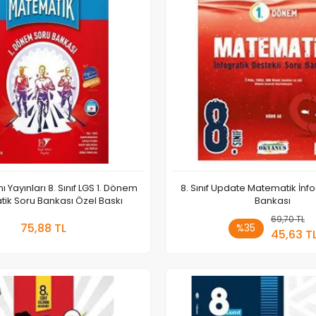
ı Yayınları 8. Sınıf LGS 1. Dönem
8. Sınıf Update Matematik İnfo
ik Soru Bankası Özel Baskı
Bankası
Sepete Ekle
69,70 TL
Sepete
75,88 TL
%35
45,63 T
Adet
Adet