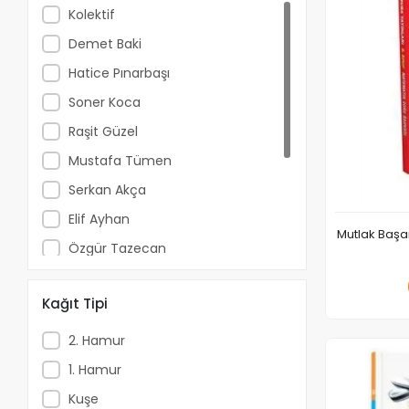
Kolektif
Demet Baki
Hatice Pınarbaşı
Soner Koca
Raşit Güzel
Mustafa Tümen
Serkan Akça
Elif Ayhan
Mutlak Başar
Özgür Tazecan
Uğur Ak
Kağıt Tipi
Recep Erkek
Seda Yıldırım
2. Hamur
Serdar İzmirli
1. Hamur
Ahmet Özdemir
Kuşe