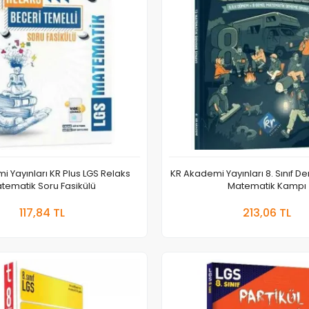
 Yayınları KR Plus LGS Relaks
KR Akademi Yayınları 8. Sınıf 
tematik Soru Fasikülü
Matematik Kampı
Sepete Ekle
Sepete
117,84 TL
213,06 TL
Adet
Adet