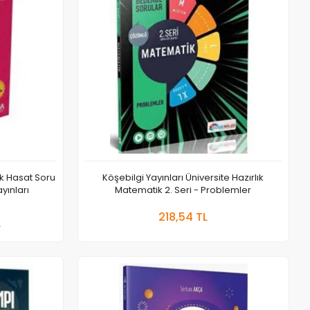
lk Hasat Soru
Köşebilgi Yayınları Üniversite Hazırlık
yınları
Matematik 2. Seri - Problemler
 Ekle
Sepete Ekle
218,54 TL
L
Adet