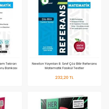
önem Tekrarı
Newton Yayınları 8. Sınıf Çöz Bitir Referans
oru Bankası
Matematik Fasikül Testler
 Ekle
Sepete Ekle
232,20 TL
Adet