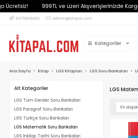
999TL ve üzeri Alışverişlerinizde Kargo Ücretsiz!
5079806863
iletisim@kitapal.com
Kategoriler
Ana Sayfa
Kitap
LGS Kitapları
LGS Soru Bankaları
L
Alt Kategoriler
LGS Matem
LGS Tüm Dersler Soru Bankaları
LGS Paragraf Soru Bankaları
LGS Türkçe Soru Bankaları
LGS Matematik Soru Bankaları
LGS İnkilap Tarihi Soru Bankaları