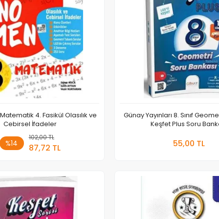
atematik 4. Fasikül Olasılık ve
Günay Yayınları 8. Sınıf Geome
Cebirsel İfadeler
Keşfet Plus Soru Bank
102,00 TL
Sepete Ekle
Sepete
55,00 TL
%14
87,72 TL
Adet
Adet