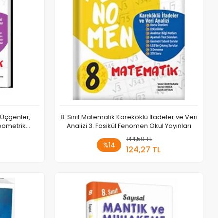
 Üçgenler,
8. Sınıf Matematik Kareköklü İfadeler ve Veri
eometrik
Analizi 3. Fasikül Fenomen Okul Yayınları
 Ekle
144,50 TL
Sepete Ekle
%14
124,27 TL
Adet