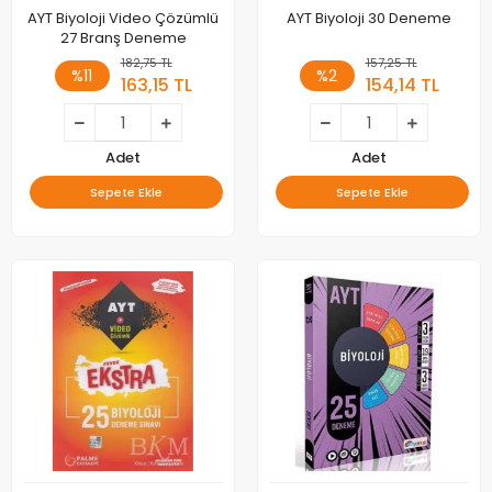
AYT Biyoloji Video Çözümlü
AYT Biyoloji 30 Deneme
27 Branş Deneme
182,75 TL
157,25 TL
%11
%2
163,15 TL
154,14 TL
Adet
Adet
Sepete Ekle
Sepete Ekle