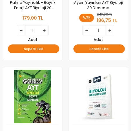
Palme Yayıncılık - Bayilik
Aydın Yayınları AYT Biyoloji
Enerji AYT Biyoloji 20
30 Deneme
Deneme Sınavı
249,00 TL
179,00 TL
%25
186,75 TL
Adet
Adet
Sepete Ekle
Sepete Ekle