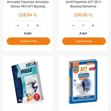
Armada Yayınları Armada
Limit Yayınları AYT 25`li
Görev YKS AYT Biyoloji
Biyoloji Deneme
Deneme 20X13 Video
228,54 TL
230,00 TL
Çözümlü
Adet
Adet
Sepete Ekle
Sepete Ekle