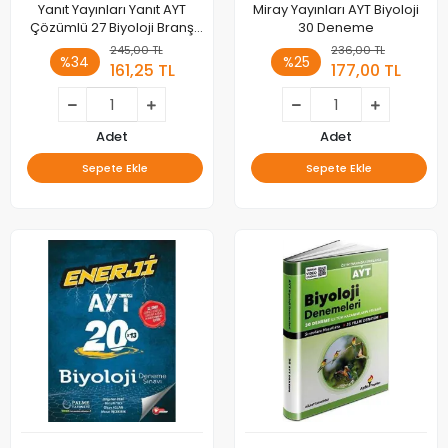
Yanıt Yayınları Yanıt AYT
Miray Yayınları AYT Biyoloji
Çözümlü 27 Biyoloji Branş
30 Deneme
Denemesi
245,00 TL
236,00 TL
%34
%25
161,25 TL
177,00 TL
Adet
Adet
Sepete Ekle
Sepete Ekle