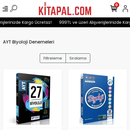
0
lerinizde Kargo Ücretsiz!
999TL ve üzeri Alışverişlerinizde Kargo
AYT Biyoloji Denemeleri
Filtreleme
Sıralama