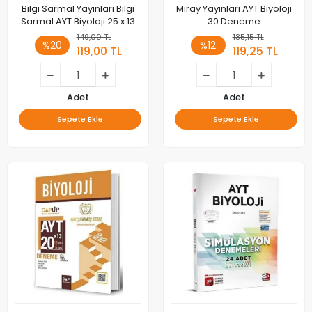
Bilgi Sarmal Yayınları Bilgi
Miray Yayınları AYT Biyoloji
Sarmal AYT Biyoloji 25 x 13
30 Deneme
Branş Denemeleri
149,00 TL
135,15 TL
%20
%12
119,00 TL
119,25 TL
Adet
Adet
Sepete Ekle
Sepete Ekle