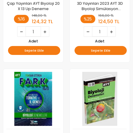
Çap Yayınları AYT Biyoloji 20
3D Yayınları 2023 AYT 3D
X 13 Up Deneme
Biyoloji Simülasyon
Denemeleri
148,00 TL
166,00 TL
%16
%25
124,32 TL
124,50 TL
Adet
Adet
Sepete Ekle
Sepete Ekle