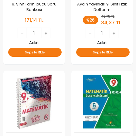
9. Sınıf Tarih İpucu Soru
Aydın Yayınları 9. Sınıf Fizik
Bankası
Defterim
46,75 TL
171,14 TL
%26
34,37 TL
Adet
Adet
Sepete Ekle
Sepete Ekle