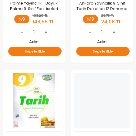
Palme Yayıncılık - Bayilik
Ankara Yayıncılık 9. Sınıf
Palme 9. Sınıf Fen Liseleri
Tarih Dekatlon 12 Deneme
Biyoloji Konu Anlatımlı
163,20 TL
29,75 TL
%9
%19
148,55 TL
24,08 TL
Adet
Adet
Sepete Ekle
Sepete Ekle