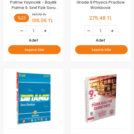
Palme Yayıncılık - Bayilik
Grade 9 Physics Practice
Palme 9. Sınıf Fizik Soru
Workbook
Kitabı
137,70 TL
275,48 TL
%23
106,06 TL
Adet
Adet
Sepete Ekle
Sepete Ekle