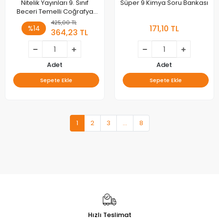
Nitelik Yayınları 9. Sınıf
Süper 9 Kimya Soru Bankası
Beceri Temelli Coğrafya
Soru Kitabı
425,00 TL
171,10 TL
%14
364,23 TL
Adet
Adet
Sepete Ekle
Sepete Ekle
1
2
3
...
8
Hızlı Teslimat