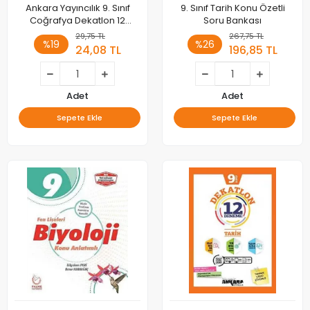
Ankara Yayıncılık 9. Sınıf
9. Sınıf Tarih Konu Özetli
Coğrafya Dekatlon 12
Soru Bankası
Deneme
29,75 TL
267,75 TL
%19
%26
24,08 TL
196,85 TL
Adet
Adet
Sepete Ekle
Sepete Ekle