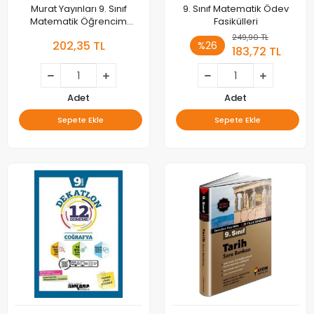
Murat Yayınları 9. Sınıf
9. Sınıf Matematik Ödev
Matematik Öğrencim
Fasikülleri
Defteri
249,90 TL
202,35 TL
%26
183,72 TL
Adet
Adet
Sepete Ekle
Sepete Ekle