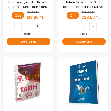
Palme Yayıncılık - Bayilik
Nitelik Yayınları 9. Sınıf
Palme 9. Sınıf Tarih Konu
Beceri Temelli Türk Dili ve
Anlatımlı
Edebiyatı Soru Kitabı
142,80 TL
395,00 TL
%23
%14
109,98 TL
338,52 TL
Adet
Adet
Sepete Ekle
Sepete Ekle