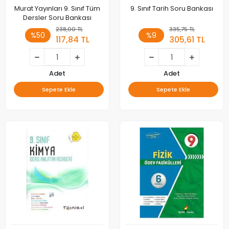
Murat Yayınları 9. Sınıf Tüm
9. Sınıf Tarih Soru Bankası
Dersler Soru Bankası
238,00 TL
335,75 TL
%50
%9
117,84 TL
305,61 TL
Adet
Adet
Sepete Ekle
Sepete Ekle