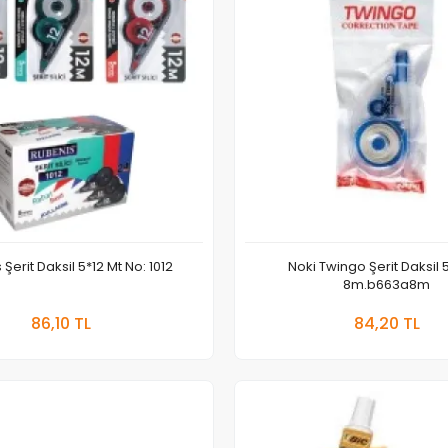
Rubenis Şerit Daksil 5*12 Mt No: 1012
Noki Twingo Şerit Daksil
8m.b663a8m
Sepete Ekle
Sepete
86,10 TL
84,20 TL
Adet
Adet