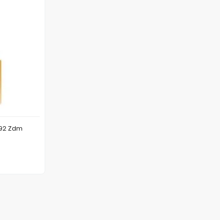
Bic Sıvı Daksil 20 Ml 9642492 Zdm
 Ekle