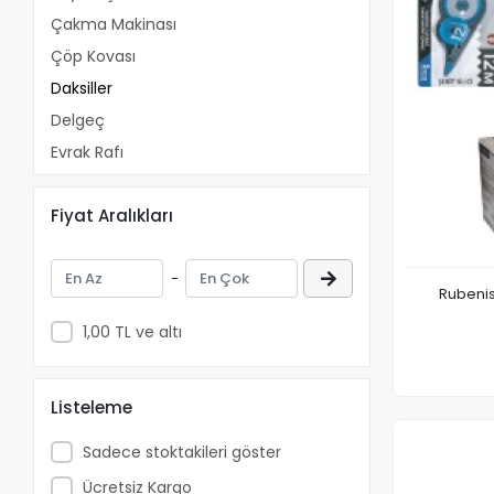
Çakma Makinası
Çöp Kovası
Daksiller
Delgeç
Evrak Rafı
Falçata Ve Yedekleri
Fiyat Aralıkları
Kağıt Tutacagı
Kartvizitlik
-
Kıskaçlar
Klips
1,00 TL ve altı
Küp Notluk
Makas
Listeleme
Masa Setleri
Masa Üstü Kalemlik
Sadece stoktakileri göster
Mıknatıs
Ücretsiz Kargo