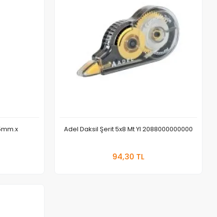
 5mm.x
Adel Daksil Şerit 5x8 Mt Yl 2088000000000
 Ekle
Sepete Ekle
94,30 TL
Adet