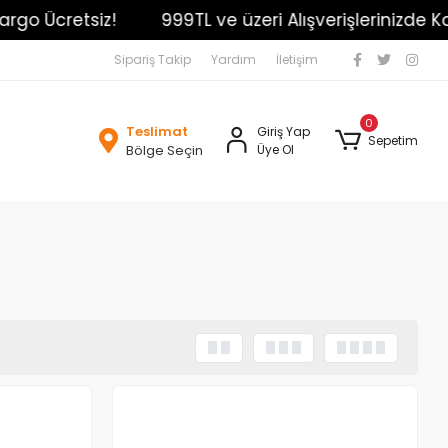
o Ücretsiz!
999TL ve üzeri Alışverişlerinizde Karg
Sipariş Takip
Yardım
İletişim
0
Teslimat
Giriş Yap
Sepetim
Bölge Seçin
Üye Ol