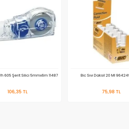
Wh 605 Şerit Silici 5mmx6m 11487
Sepete Ekle
Sepete
106,35 TL
75,98 TL
Adet
Adet