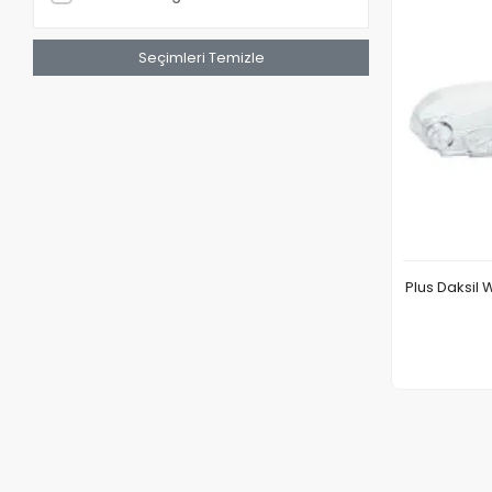
Organizer
Sümen Takımları
Seçimleri Temizle
Takvim
Takvim Altlıkları
Zarf Açacağı
Zımba Makinası
Zımba Tel Sökücü
Zımba Telleri
Plus Daksil 