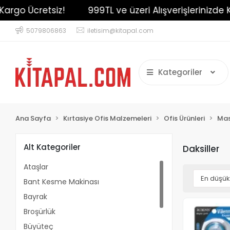
rgo Ücretsiz!
999TL ve üzeri Alışverişlerinizde Kar
5079806863
iletisim@kitapal.com
Kategoriler
Ana Sayfa
Kırtasiye Ofis Malzemeleri
Ofis Ürünleri
Mas
Alt Kategoriler
Daksiller
Ataşlar
Bant Kesme Makinası
Bayrak
Broşürlük
Büyüteç