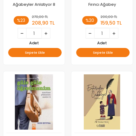
Ağabeyler Anlatıyor 8
Fırıncı Ağabey
270,00 TL
200,00 TL
%23
%20
208,90 TL
159,50 TL
Adet
Adet
Sepete Ekle
Sepete Ekle