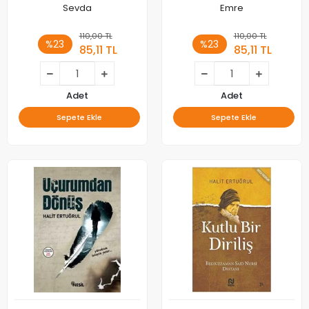
Sevda
Emre
110,00 TL
110,00 TL
%23
%23
85,11 TL
85,11 TL
Adet
Adet
Sepete Ekle
Sepete Ekle