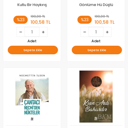
Kutlu Bir Haykırış
Gönlüme Hü Düştü
130,00 TL
130,00 TL
%23
%23
100,58 TL
100,58 TL
Adet
Adet
Sepete Ekle
Sepete Ekle