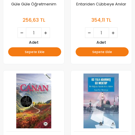
Güle Güle Öğretmenim
Entariden Cübbeye Anılar
256,63 TL
354,11 TL
Adet
Adet
Sepete Ekle
Sepete Ekle