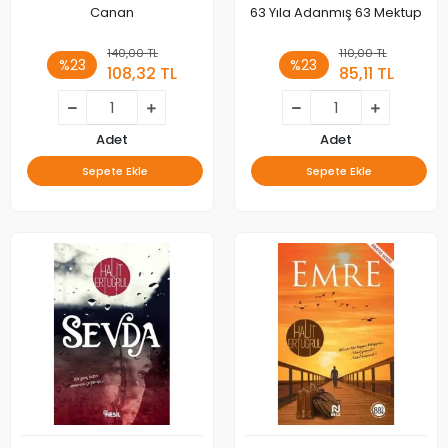
Canan
63 Yıla Adanmış 63 Mektup
140,00 TL
110,00 TL
%23
%23
108,32 TL
85,11 TL
Adet
Adet
Sepete Ekle
Sepete Ekle