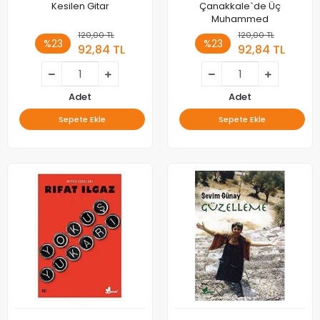
Kesilen Gitar
Çanakkale`de Üç
Muhammed
120,00 TL
120,00 TL
%23
%23
92,84 TL
92,84 TL
Adet
Adet
Sepete Ekle
Sepete Ekle