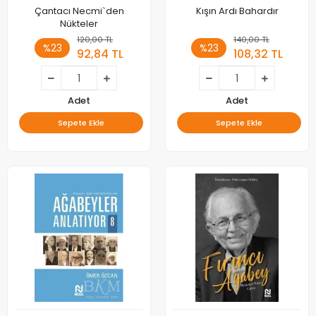
Çantacı Necmi`den
Kışın Ardı Bahardır
Nükteler
120,00 TL
140,00 TL
%23
%23
92,84 TL
108,32 TL
Adet
Adet
Sepete Ekle
Sepete Ekle