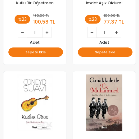
Kutlu Bir Öğretmen
İmdat Aşık Oldum!
130,00 TL
100,00 TL
%23
%23
100,58 TL
77,37 TL
Adet
Adet
Sepete Ekle
Sepete Ekle