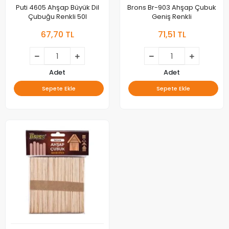
Puti 4605 Ahşap Büyük Dil
Brons Br-903 Ahşap Çubuk
Çubuğu Renkli 50l
Geniş Renkli
67,70 TL
71,51 TL
Adet
Adet
Sepete Ekle
Sepete Ekle