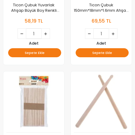
Ticon Çubuk Yuvarlak
Ticon Çubuk
Ahşap Büyük Boy Renkli
150mm*18mm*1.6mm Ahşap
328590
Büyük Boy Renkli 50li Paket
58,19 TL
69,55 TL
328588
Adet
Adet
Sepete Ekle
Sepete Ekle