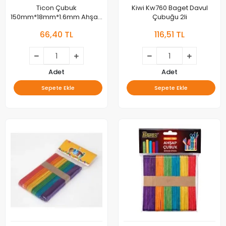
Ticon Çubuk
Kiwi Kw760 Baget Davul
150mm*18mm*1.6mm Ahşap
Çubuğu 2li
Büyük Boy 50li Paket 328587
66,40 TL
116,51 TL
Adet
Adet
Sepete Ekle
Sepete Ekle