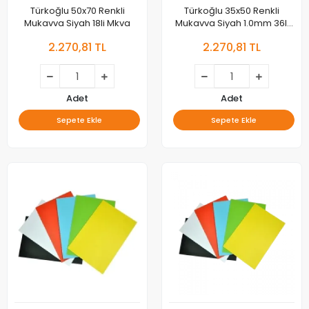
Türkoğlu 50x70 Renkli
Türkoğlu 35x50 Renkli
Mukavva Siyah 18li Mkva
Mukavva Siyah 1.0mm 36lı
Mkva
2.270,81 TL
2.270,81 TL
Adet
Adet
Sepete Ekle
Sepete Ekle