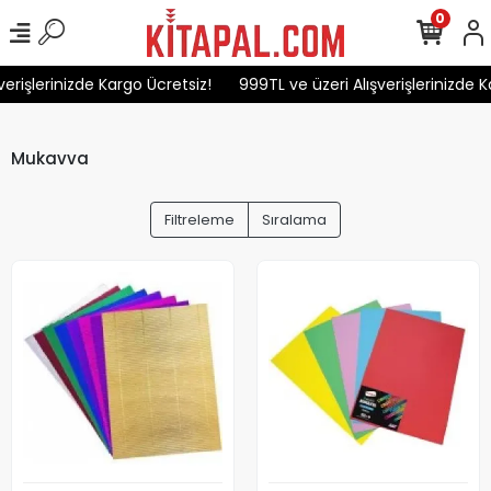
0
erişlerinizde Kargo Ücretsiz!
999TL ve üzeri Alışverişlerinizde Ka
Mukavva
Filtreleme
Sıralama