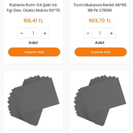
Rubenis Rom-04 Şekl Ve
Ticon Mukavva Renkli 46*66
Fgr Des. Oluklu Mukav 50*70
18li Pk 278196
156,41 TL
903,70 TL
Adet
Adet
Sepete Ekle
Sepete Ekle