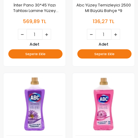
İnter Pano 30*45 Yazı
Abc Yüzey Temizleyici 2500
Tahtası Lamine Yüzey
Ml Büyülü Bahçe *9
Duvara Monte Int-581
569,89 TL
136,27 TL
Adet
Adet
Sepete Ekle
Sepete Ekle