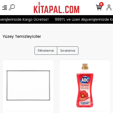
0
erişlerinizde Kargo Ücretsiz!
999TL ve üzeri Alışverişlerinizde K
Yüzey Temizleyiciler
Filtreleme
Sıralama