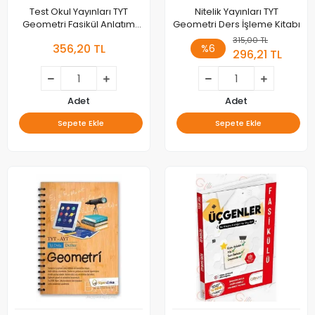
Test Okul Yayınları TYT
Nitelik Yayınları TYT
Geometri Fasikül Anlatım
Geometri Ders İşleme Kitabı
Rehberi
315,00 TL
356,20 TL
%6
296,21 TL
Adet
Adet
Sepete Ekle
Sepete Ekle