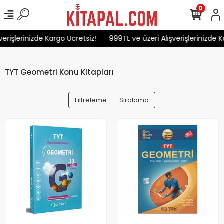
0
erişlerinizde Kargo Ücretsiz!
999TL ve üzeri Alışverişlerinizde K
TYT Geometri Konu Kitapları
Filtreleme
Sıralama