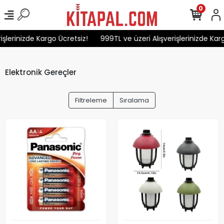
0
lerinizde Kargo Ücretsiz!
999TL ve üzeri Alışverişlerinizde Kargo 
Elektronik Gereçler
Filtreleme
Sıralama