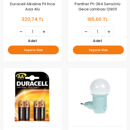
Duracell Alkaline Pil İnce
Panther Pt-364 Sensörlü
Aaa 4lü
Gece Lambası 129011
320,74 TL
165,60 TL
Adet
Adet
Sepete Ekle
Sepete Ekle