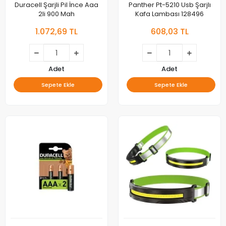
Duracell Şarjli Pil İnce Aaa
Panther Pt-5210 Usb Şarjlı
2li 900 Mah
Kafa Lambası 128496
1.072,69 TL
608,03 TL
Adet
Adet
Sepete Ekle
Sepete Ekle