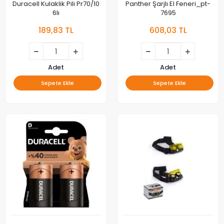
Duracell Kulaklik Pili Pr70/10
Panther Şarjlı El Feneri_pt-
6lı
7695
189,83 TL
608,03 TL
Adet
Adet
Sepete Ekle
Sepete Ekle