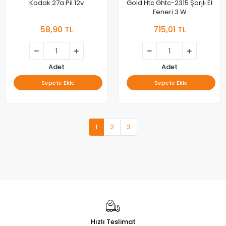
Kodak 27a Pil 12v
Gold Htc Ghtc-2315 Şarjlı El
Feneri 3 W
58,90 TL
715,01 TL
Adet
Adet
Sepete Ekle
Sepete Ekle
1
2
3
Hızlı Teslimat