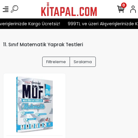
0
verişlerinizde Kargo Ücretsiz!
999TL ve üzeri Alışverişlerinizde K
11. Sınıf Matematik Yaprak Testleri
Filtreleme
Sıralama