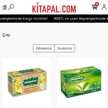
0
verişlerinizde Kargo Ücretsiz!
999TL ve üzeri Alışverişlerinizde K
Çay
Filtreleme
Sıralama