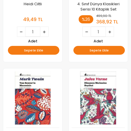
Heidi Ciltli
4. Sınıf Dünya Klasikleri
Serisi 10 Kitaplık Set
499,90 TL
49,49 TL
%26
368,92 TL
Adet
Adet
Sepete Ekle
Sepete Ekle