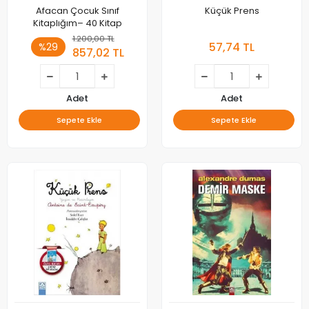
Afacan Çocuk Sınıf
Küçük Prens
Kitaplığım– 40 Kitap
1.200,00 TL
57,74 TL
%29
857,02 TL
Adet
Adet
Sepete Ekle
Sepete Ekle