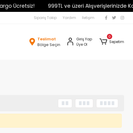
rgo Ücretsiz!
999TL ve üzeri Alışverişlerinizde Kar
Sipariş Takip
Yardım
İletişim
0
Teslimat
Giriş Yap
Sepetim
Bölge Seçin
Üye Ol