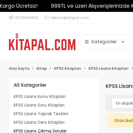
argo Ücretsiz!
999TL ve üzeri Alışverişlerinizde Ka
5079806863
iletisim@kitapal.com
Kategoriler
Ana Sayfa
Kitap
KPSS Kitapları
KPSS Lisans Kitapları
Alt Kategoriler
KPSS Lisan
KPSS Lisans Konu Kitapları
KPSS Lisans Soru Kitapları
KPSS Lisans Yaprak Testleri
Ürün bu
KPSS Lisans Ders Kitapları
KPSS Lisans Çıkmış Sorular