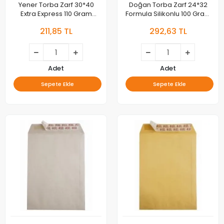
Yener Torba Zarf 30*40
Doğan Torba Zarf 24*32
Extra Express 110 Gram
Formula Silikonlu 100 Gram
M000138
25li As-11126
211,85 TL
292,63 TL
Adet
Adet
Sepete Ekle
Sepete Ekle