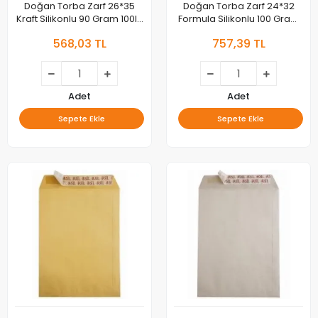
Doğan Torba Zarf 26*35
Doğan Torba Zarf 24*32
Kraft Silikonlu 90 Gram 100lü
Formula Silikonlu 100 Gram
As-0861
100lü As-0854
568,03 TL
757,39 TL
Adet
Adet
Sepete Ekle
Sepete Ekle