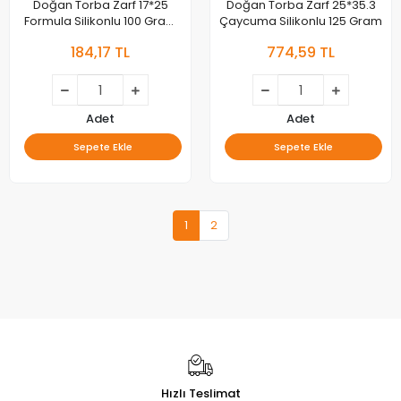
Doğan Torba Zarf 17*25
Doğan Torba Zarf 25*35.3
Formula Silikonlu 100 Gram
Çaycuma Silikonlu 125 Gram
25li As-11123
184,17 TL
774,59 TL
Adet
Adet
Sepete Ekle
Sepete Ekle
1
2
Hızlı Teslimat