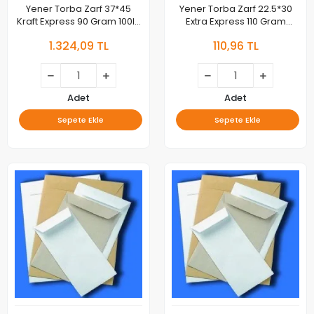
Yener Torba Zarf 37*45
Yener Torba Zarf 22.5*30
Kraft Express 90 Gram 100lü
Extra Express 110 Gram
000984
M000120
1.324,09 TL
110,96 TL
Adet
Adet
Sepete Ekle
Sepete Ekle