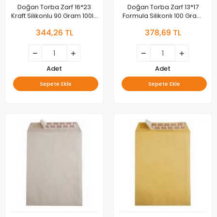
Doğan Torba Zarf 16*23
Doğan Torba Zarf 13*17
Kraft Silikonlu 90 Gram 100lü
Formula Silikonlı 100 Gram
As-0816
100lü As-0804
344,26 TL
378,69 TL
Adet
Adet
Sepete Ekle
Sepete Ekle