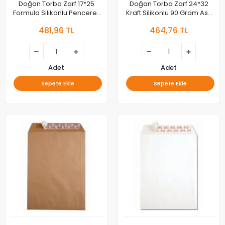
Doğan Torba Zarf 17*25
Doğan Torba Zarf 24*32
Formula Silikonlu Pencereli
Kraft Silikonlu 90 Gram As-
(6*17) 95 Gram 030117
0851 100lü
481,96 TL
464,76 TL
Adet
Adet
Sepete Ekle
Sepete Ekle