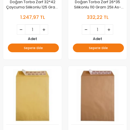
Doğan Torba Zarf 32*42
Doğan Torba Zarf 26*35
Çaycuma Silikonlu 125 Gram
Silikonlu 110 Gram 25li As-
100lü As-0915
11128
1.247,97 TL
332,22 TL
Adet
Adet
Sepete Ekle
Sepete Ekle