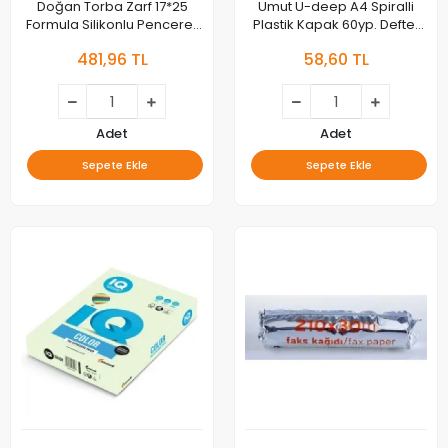
Doğan Torba Zarf 17*25
Umut U-deep A4 Spiralli
Formula Silikonlu Pencereli
Plastik Kapak 60yp. Defter
(6*17) 95 Gram 030117
Kareli
481,96 TL
58,60 TL
Adet
Adet
Sepete Ekle
Sepete Ekle