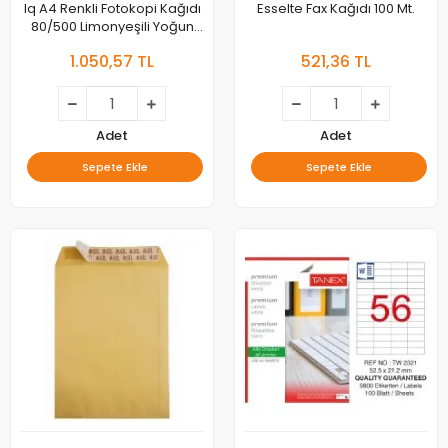
Iq A4 Renkli Fotokopi Kağıdı
Esselte Fax Kağıdı 100 Mt.
80/500 Limonyeşili Yoğun
Ne1328-lg46
1.050,57 TL
521,36 TL
Adet
Adet
Sepete Ekle
Sepete Ekle