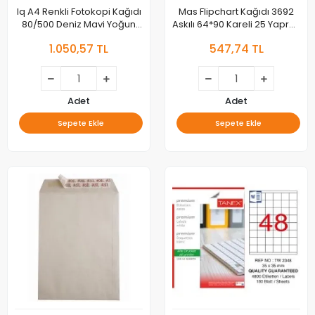
Iq A4 Renkli Fotokopi Kağıdı
Mas Flipchart Kağıdı 3692
80/500 Deniz Mavi Yoğun
Askılı 64*90 Kareli 25 Yaprak
Ne1333-ab48
80 Gr
1.050,57 TL
547,74 TL
Adet
Adet
Sepete Ekle
Sepete Ekle