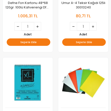
Defne Fon Kartonu 48*68
Umur A-4 Teksir Kağıdı 125li
120gr. 100lü Kahverengi Dfn-
30013240
3111
1.006,31 TL
80,71 TL
Adet
Adet
Sepete Ekle
Sepete Ekle