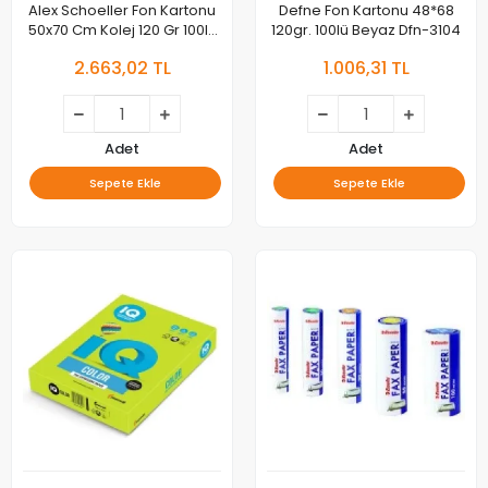
Alex Schoeller Fon Kartonu
Defne Fon Kartonu 48*68
50x70 Cm Kolej 120 Gr 100lü
120gr. 100lü Beyaz Dfn-3104
Açık Yeşil Alx-1309 013.09
2.663,02 TL
1.006,31 TL
Adet
Adet
Sepete Ekle
Sepete Ekle