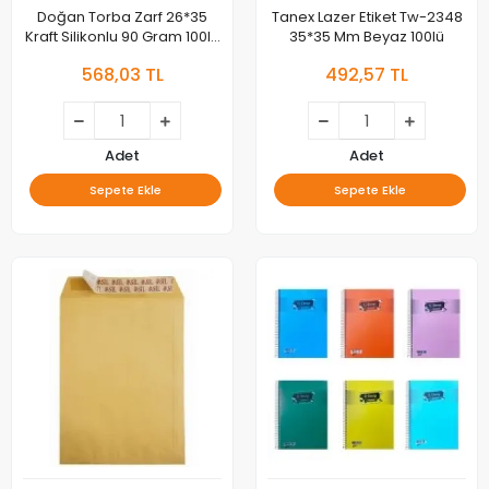
Doğan Torba Zarf 26*35
Tanex Lazer Etiket Tw-2348
Kraft Silikonlu 90 Gram 100lü
35*35 Mm Beyaz 100lü
As-0861
568,03 TL
492,57 TL
Adet
Adet
Sepete Ekle
Sepete Ekle