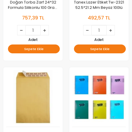
Doğan Torba Zarf 24*32
Tanex Lazer Etiket Tw-2321
Formula Silikonlu 100 Gram
52.5*21.2 Mm Beyaz 100lü
100lü As-0854
757,39 TL
492,57 TL
Adet
Adet
Sepete Ekle
Sepete Ekle