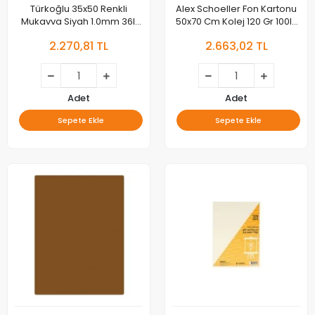
Türkoğlu 35x50 Renkli
Alex Schoeller Fon Kartonu
Mukavva Siyah 1.0mm 36lı
50x70 Cm Kolej 120 Gr 100lü
Mkva
Sarı Alx-1353 013.53
2.270,81 TL
2.663,02 TL
Adet
Adet
Sepete Ekle
Sepete Ekle