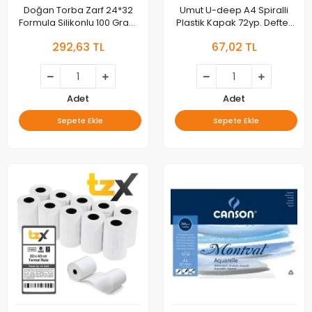
Doğan Torba Zarf 24*32
Umut U-deep A4 Spiralli
Formula Silikonlu 100 Gram
Plastik Kapak 72yp. Defter
25li As-11126
Çizgili
292,63 TL
67,02 TL
Adet
Adet
Sepete Ekle
Sepete Ekle