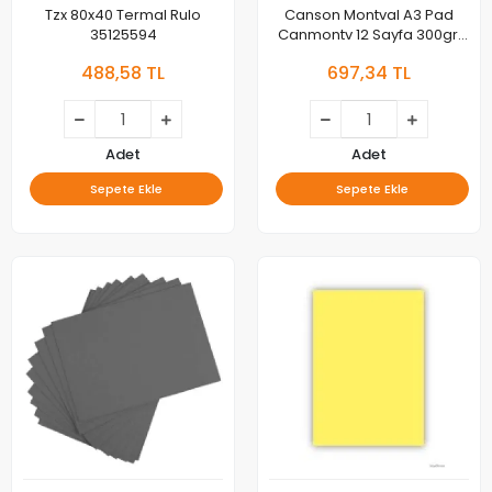
Tzx 80x40 Termal Rulo
Canson Montval A3 Pad
35125594
Canmontv 12 Sayfa 300gr.
Suluboya Blok 200807320
488,58 TL
697,34 TL
Adet
Adet
Sepete Ekle
Sepete Ekle