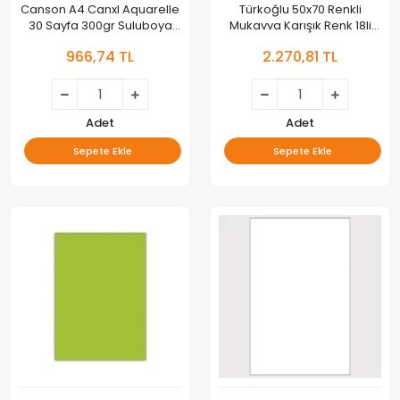
Canson A4 Canxl Aquarelle
Türkoğlu 50x70 Renkli
30 Sayfa 300gr Suluboya
Mukavva Karışık Renk 18li
Spiralli Blok 400039170
Mkva
966,74 TL
2.270,81 TL
Adet
Adet
Sepete Ekle
Sepete Ekle