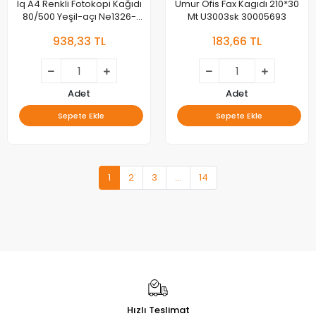
Iq A4 Renkli Fotokopi Kağıdı
Umur Ofis Fax Kagıdı 210*30
80/500 Yeşil-açı Ne1326-
Mt U3003sk 30005693
gn27
938,33 TL
183,66 TL
Adet
Adet
Sepete Ekle
Sepete Ekle
1
2
3
...
14
Hızlı Teslimat