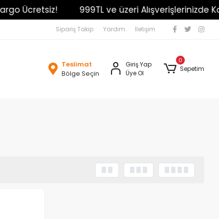
rgo Ücretsiz!
999TL ve üzeri Alışverişlerinizde Kar
Sipariş Takip
Yardım
İletişim
0
Teslimat
Giriş Yap
Sepetim
Bölge Seçin
Üye Ol