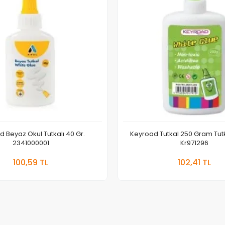
 Beyaz Okul Tutkalı 40 Gr.
Keyroad Tutkal 250 Gram Tut
2341000001
Kr971296
Sepete Ekle
Sepete
100,59 TL
102,41 TL
Adet
Adet