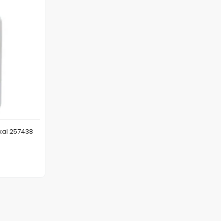
kal 257438
 Ekle