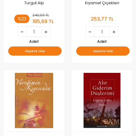
Turgut Alp
Kıyamet Çiçekleri
240,00 TL
253,77 TL
%23
185,69 TL
Adet
Adet
Sepete Ekle
Sepete Ekle