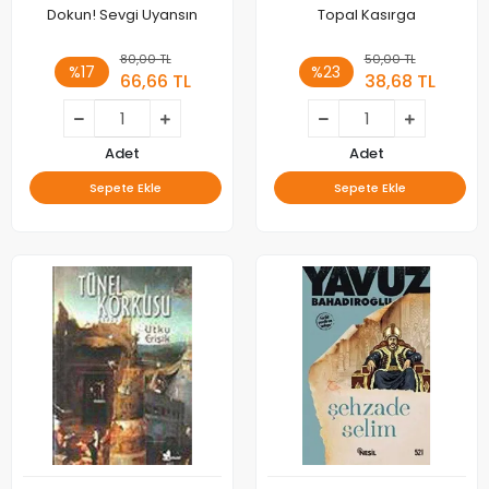
Dokun! Sevgi Uyansın
Topal Kasırga
80,00 TL
50,00 TL
%17
%23
66,66 TL
38,68 TL
Adet
Adet
Sepete Ekle
Sepete Ekle