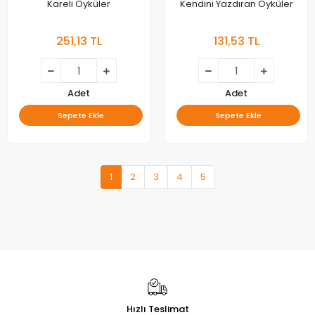
Kareli Öyküler
Kendini Yazdıran Öyküler
251,13 TL
131,53 TL
Adet
Adet
Sepete Ekle
Sepete Ekle
1
2
3
4
5
Hızlı Teslimat