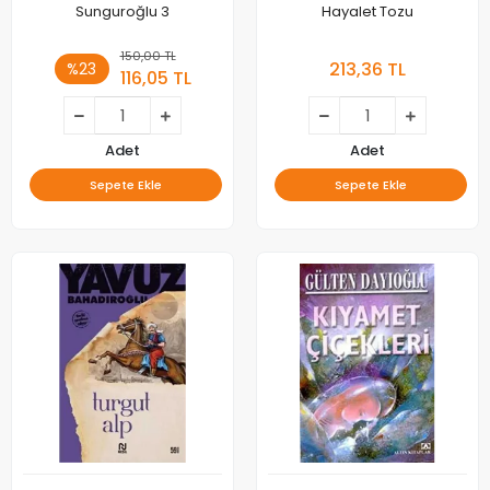
Sunguroğlu 3
Hayalet Tozu
150,00 TL
213,36 TL
%23
116,05 TL
Adet
Adet
Sepete Ekle
Sepete Ekle