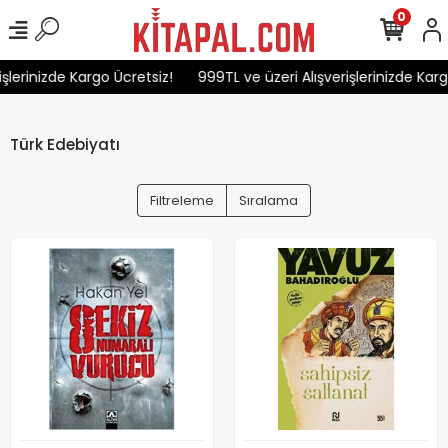
0
erinizde Kargo Ücretsiz!
999TL ve üzeri Alışverişlerinizde Kargo Ü
Türk Edebiyatı
Filtreleme
Sıralama