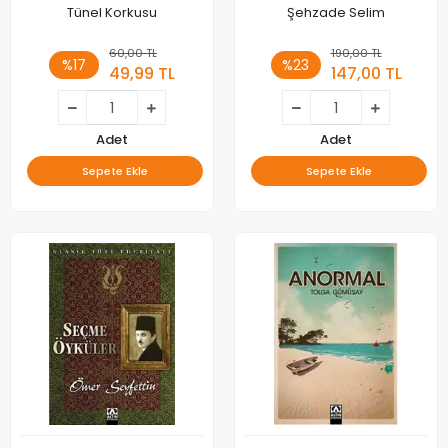
Tünel Korkusu
Şehzade Selim
60,00 TL
190,00 TL
%17
%23
49,99 TL
147,00 TL
Adet
Adet
Sepete Ekle
Sepete Ekle