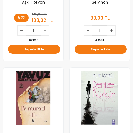
Aşk-ı Revan
Selvihan
140,00 TL
89,03 TL
%23
108,32 TL
Adet
Adet
Sepete Ekle
Sepete Ekle