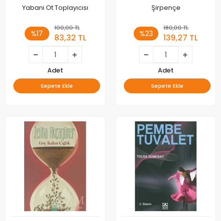
Yabani Ot Toplayıcısı
Şirpençe
100,00 TL
180,00 TL
%17
%23
83,32 TL
139,27 TL
Adet
Adet
Sepete Ekle
Sepete Ekle