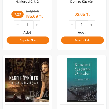
4. Murad Cilt: 2
Denize Küskün
240,00 TL
102,65 TL
%23
185,69 TL
Adet
Adet
Sepete Ekle
Sepete Ekle