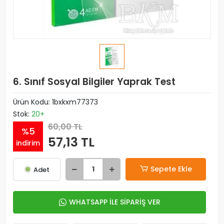
6. Sınıf Sosyal Bilgiler Yaprak Test
Ürün Kodu:
1bxkxm77373
Stok:
20+
60,00 TL
%5
57,13 TL
indirim
Sepete Ekle
Adet
WHATSAPP İLE SİPARİŞ VER