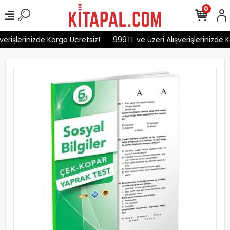
0
erişlerinizde Kargo Ücretsiz!
999TL ve üzeri Alışverişlerinizde K