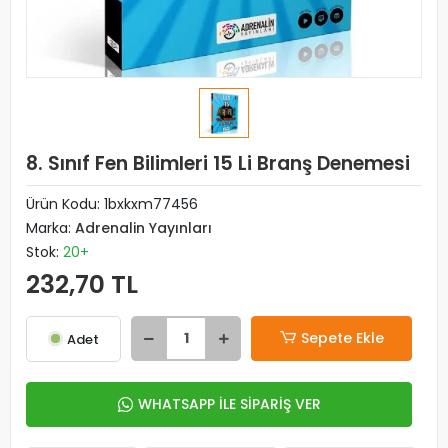
8. Sınıf Fen Bilimleri 15 Li Branş Denemesi
Ürün Kodu:
1bxkxm77456
Marka:
Adrenalin Yayınları
Stok:
20+
232,70 TL
Sepete Ekle
Adet
WHATSAPP İLE SİPARİŞ VER