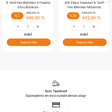
8. Sınıf Fen Bilimleri 4 Fasikül
Artı Zeka Yayınları 8. Sınıf
Soru Bankası
Fen Bilimleri Maximal
Modüler Sistem
430,00 TL
540,00 TL
%7
%20
400,00 TL
432,00 TL
Adet
Adet
Sepete Ekle
Sepete Ekle
Hızlı Teslimat
Siparişleriniz en kısa sürede elinize ulaşır.