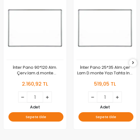
İnter Pano 90*120 Alm.
İnter Pano 25*35 Alm.çer
Çerv.lam.d.monte
Lam D.monte Yazı Tahta Int-
Byz.tah.ınt-578
580
2.160,92 TL
519,05 TL
Adet
Adet
Sepete Ekle
Sepete Ekle