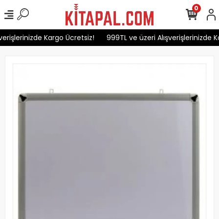
0
erişlerinizde Kargo Ücretsiz!
999TL ve üzeri Alışverişlerinizde K