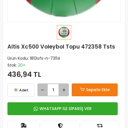
Altis Xc500 Voleybol Topu 472358 Tsts
Ürün Kodu:
1813ofs-n-73114
Stok:
20+
436,94 TL
Sepete Ekle
Adet
WHATSAPP İLE SİPARİŞ VER