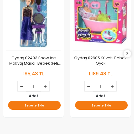
Oydaş 02403 Show Ice
Oydaş 02605 Küvetli Bebek
Makyaj Masalı Bebek Seti
Oyck
Oyck
195,43 TL
1.189,48 TL
Adet
Adet
Sepete Ekle
Sepete Ekle