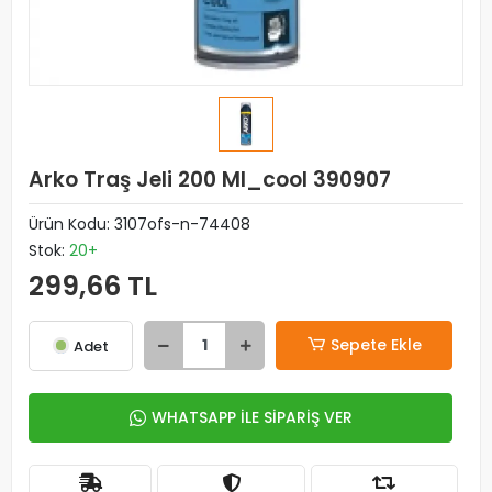
Arko Traş Jeli 200 Ml_cool 390907
Ürün Kodu:
3107ofs-n-74408
Stok:
20+
299,66 TL
Sepete Ekle
Adet
WHATSAPP İLE SİPARİŞ VER