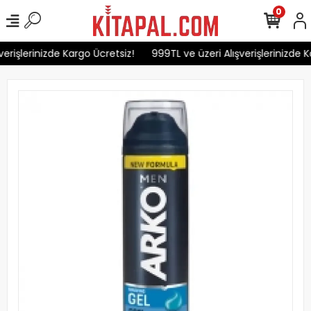
0
erişlerinizde Kargo Ücretsiz!
999TL ve üzeri Alışverişlerinizde K