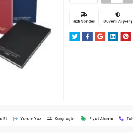
Hızlı Gönderi
Güvenli Alışveriş
e Et
Yorum Yaz
Karşılaştır
Fiyat Alarmı
Tel