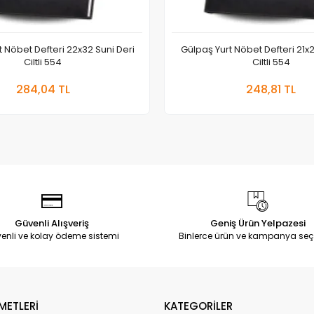
t Nöbet Defteri 22x32 Suni Deri
Gülpaş Yurt Nöbet Defteri 21x2
Ciltli 554
Ciltli 554
Sepete Ekle
Sepete
284,04 TL
248,81 TL
Adet
Adet
Güvenli Alışveriş
Geniş Ürün Yelpazesi
enli ve kolay ödeme sistemi
Binlerce ürün ve kampanya seç
METLERİ
KATEGORİLER