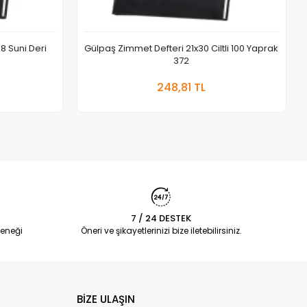
8 Suni Deri
Gülpaş Zimmet Defteri 21x30 Ciltli 100 Yaprak
372
 Ekle
Sepete Ekle
248,81 TL
Adet
7 / 24 DESTEK
eneği
Öneri ve şikayetlerinizi bize iletebilirsiniz.
BİZE ULAŞIN