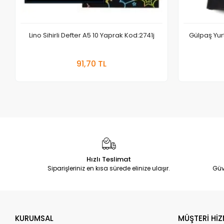
Lino Sihirli Defter A5 10 Yaprak Kod:2741j
Gülpaş Yur
Sepete Ekle
91,70 TL
Adet
Hızlı Teslimat
Siparişleriniz en kısa sürede elinize ulaşır.
Güv
KURUMSAL
MÜŞTERİ HİZ