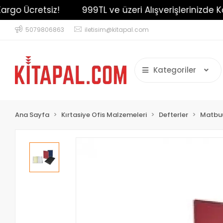
go Ücretsiz!
999TL ve üzeri Alışverişlerinizde Kar
5079806863
iletisim@kitapal.com
Kategoriler
Ana Sayfa
Kırtasiye Ofis Malzemeleri
Defterler
Matbuu