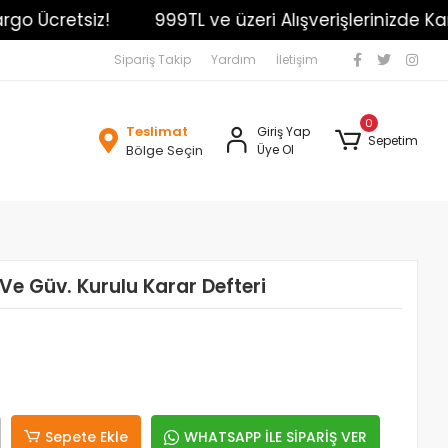
o Ücretsiz!
999TL ve üzeri Alışverişlerinizde Kargo
Sipariş Takip
Yardım
İletişim
0
Teslimat
Giriş Yap
Sepetim
Bölge Seçin
Üye Ol
. Ve Güv. Kurulu Karar Defteri
Sepete Ekle
WHATSAPP İLE SİPARİŞ VER