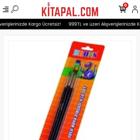
0
erişlerinizde Kargo Ücretsiz!
999TL ve üzeri Alışverişlerinizde K