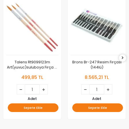
Talens Rt9099123m
Brons Br-247 Resim Fırçası
Art(yuvuc)suluboya Fırça St
(144lü)
3lü
499,85 TL
8.565,21 TL
Adet
Adet
Sepete Ekle
Sepete Ekle