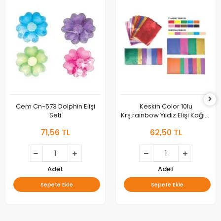
Cem Cn-573 Dolphin Elişi
Keskin Color 10lu
Seti
Krş.rainbow Yıldız Elişi Kağıdı
180021-99
71,56 TL
62,50 TL
Adet
Adet
Sepete Ekle
Sepete Ekle