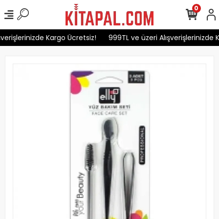
0
verişlerinizde Kargo Ücretsiz!
999TL ve üzeri Alışverişlerinizde K