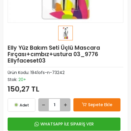
Elly Yüz Bakım Seti Üçlü Mascara
Fırçası+cımbız+ustura 03_9776
Ellyfaceset03
Ürün Kodu:
1941ofs-n-73242
Stok:
20+
150,27 TL
Sepete Ekle
Adet
WHATSAPP İLE SİPARİŞ VER