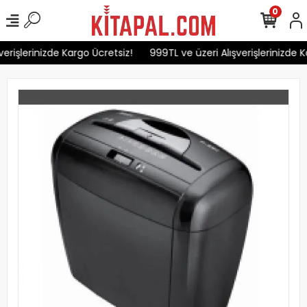
0
erişlerinizde Kargo Ücretsiz!
999TL ve üzeri Alışverişlerinizde K