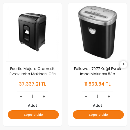
Escrito Majuro Otomatik
Fellowes 7077 Kağıt Evrak
Evrak İmha Makinası Ofis
İmha Makinası 53c
Tipi Esau400
37.337,21 TL
11.863,84 TL
Adet
Adet
Sepete Ekle
Sepete Ekle