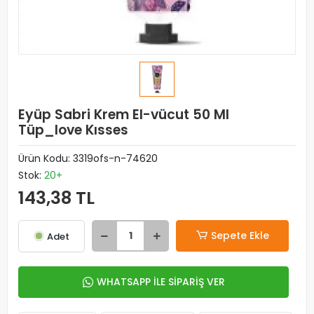
Eyüp Sabri Krem El-vücut 50 Ml
Tüp_love Kısses
Ürün Kodu:
3319ofs-n-74620
Stok:
20+
143,38 TL
Sepete Ekle
Adet
WHATSAPP İLE SİPARİŞ VER