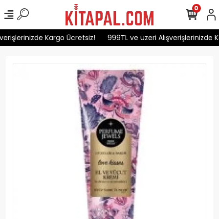
0
erişlerinizde Kargo Ücretsiz!
999TL ve üzeri Alışverişlerinizde K