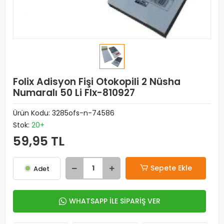
Folix Adisyon Fişi Otokopili 2 Nüsha
Numaralı 50 Li Flx-810927
Ürün Kodu:
3285ofs-n-74586
Stok:
20+
59,95 TL
Sepete Ekle
Adet
WHATSAPP İLE SİPARİŞ VER