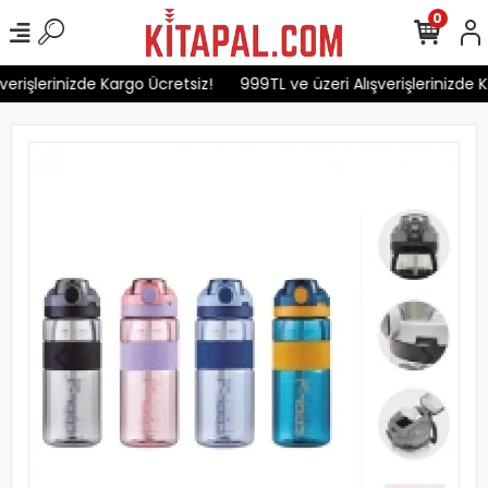
0
erişlerinizde Kargo Ücretsiz!
999TL ve üzeri Alışverişlerinizde K