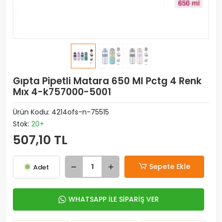
Gıpta Pipetli Matara 650 Ml Pctg 4 Renk
Mıx 4-k757000-5001
Ürün Kodu:
4214ofs-n-75515
Stok:
20+
507,10 TL
Sepete Ekle
Adet
WHATSAPP İLE SİPARİŞ VER