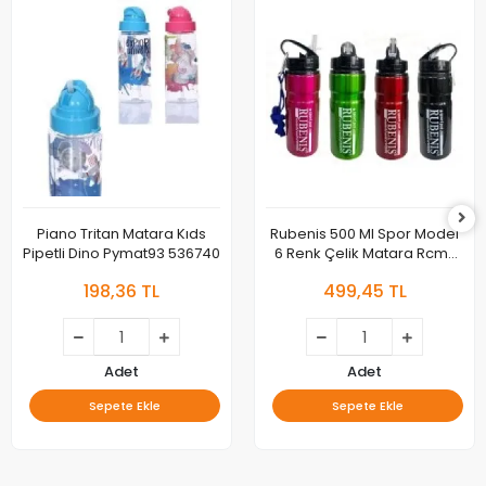
Piano Tritan Matara Kıds
Rubenis 500 Ml Spor Model
Pipetli Dino Pymat93 536740
6 Renk Çelik Matara Rcm-
02
198,36 TL
499,45 TL
Adet
Adet
Sepete Ekle
Sepete Ekle