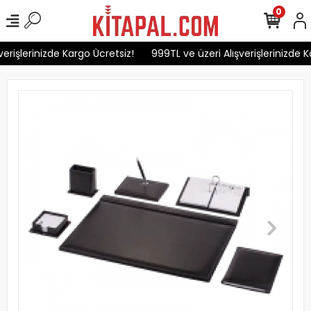
0
erişlerinizde Kargo Ücretsiz!
999TL ve üzeri Alışverişlerinizde K