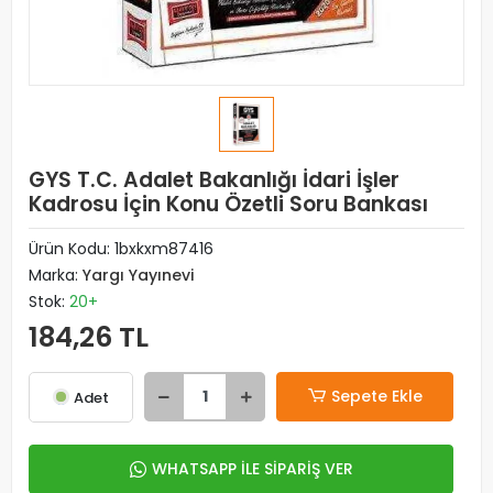
GYS T.C. Adalet Bakanlığı İdari İşler
Kadrosu İçin Konu Özetli Soru Bankası
Ürün Kodu:
1bxkxm87416
Marka:
Yargı Yayınevi
Stok:
20+
184,26 TL
Sepete Ekle
Adet
WHATSAPP İLE SİPARİŞ VER