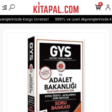
0
erişlerinizde Kargo Ücretsiz!
999TL ve üzeri Alışverişlerinizde K