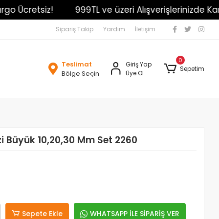
Ücretsiz!
999TL ve üzeri Alışverişlerinizde Kargo 
Sipariş Takip
Yardım
İletişim
0
Teslimat
Giriş Yap
Sepetim
Bölge Seçin
Üye Ol
i Büyük 10,20,30 Mm Set 2260
Sepete Ekle
WHATSAPP İLE SİPARİŞ VER