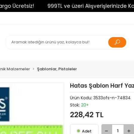
 Ücretsiz!
999TL ve üzeri Alışverişlerinizde Kargo 
nik Malzemeler
Şablonlar, Pistoleler
Hatas Şablon Harf Yaz
Ürün Kodu:
3533ofs-n-74834
Stok:
20+
228,42 TL
Adet