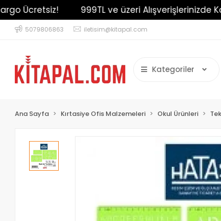
 Ücretsiz!
999TL ve üzeri Alışverişlerinizde Kargo
5079806863
iletisim@kitapal.com
Kategoriler
Ana Sayfa
Kırtasiye Ofis Malzemeleri
Okul Ürünleri
Tek