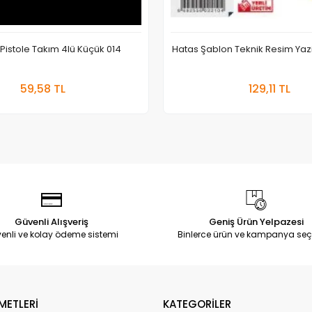
r Pistole Takım 4lü Küçük 014
Hatas Şablon Teknik Resim Yaz
Sepete Ekle
Sepete
59,58 TL
129,11 TL
Adet
Adet
Güvenli Alışveriş
Geniş Ürün Yelpazesi
enli ve kolay ödeme sistemi
Binlerce ürün ve kampanya seç
METLERİ
KATEGORİLER