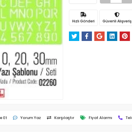
Hızlı Gönderi
Güvenli Alışveriş
e Et
Yorum Yaz
Karşılaştır
Fiyat Alarmı
Tel