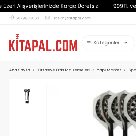
ri Alışverişlerinizde Kargo Ücretsiz!
999TL ve üzer
5079806863
iletisim@kitapal.com
Kategoriler
Ana Sayfa
Kırtasiye Ofis Malzemeleri
Yapı Market
Spo