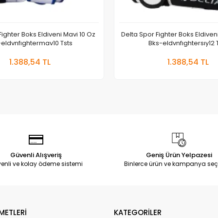
Fighter Boks Eldiveni Mavi 10 Oz
Delta Spor Fighter Boks Eldiven
-eldvnfıghtermav10 Tsts
Bks-eldvnfıghtersıy12 
Sepete Ekle
Sepete
1.388,54 TL
1.388,54 TL
Adet
Adet
Güvenli Alışveriş
Geniş Ürün Yelpazesi
enli ve kolay ödeme sistemi
Binlerce ürün ve kampanya seç
METLERİ
KATEGORİLER