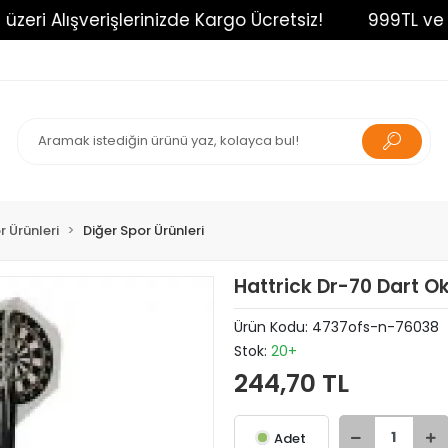
i Alışverişlerinizde Kargo Ücretsiz!
999TL ve üzer
r Ürünleri
Diğer Spor Ürünleri
Hattrick Dr-70 Dart Ok
Ürün Kodu:
4737ofs-n-76038
Stok:
20+
244,70 TL
Adet