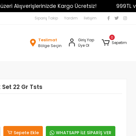
i Alışverişlerinizde Kargo Ücretsiz!
999TL ve üz
Sipariş Takip
Yardım
İletişim
0
Teslimat
Giriş Yap
Sepetim
Bölge Seçin
Üye Ol
 Set 22 Gr Tsts
Sepete Ekle
WHATSAPP İLE SİPARİŞ VER