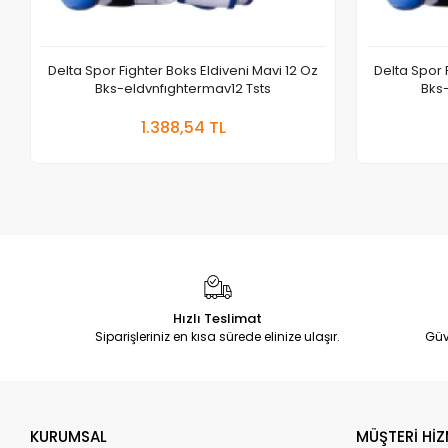
Delta Spor Fighter Boks Eldiveni Mavi 12 Oz
Delta Spor 
Bks-eldvnfıghtermav12 Tsts
Bks
Sepete Ekle
1.388,54 TL
Adet
Hızlı Teslimat
Siparişleriniz en kısa sürede elinize ulaşır.
Güv
KURUMSAL
MÜŞTERİ HİZ