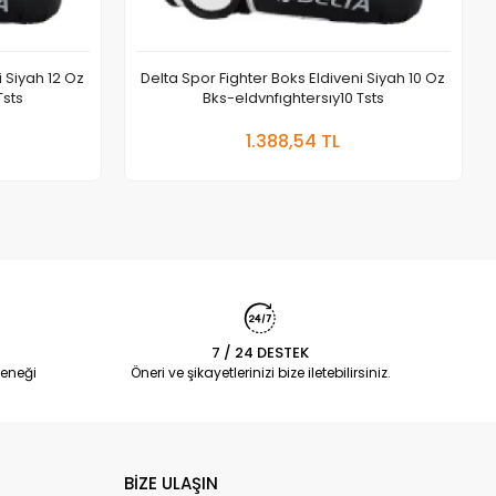
i Siyah 12 Oz
Delta Spor Fighter Boks Eldiveni Siyah 10 Oz
Tsts
Bks-eldvnfıghtersıy10 Tsts
 Ekle
Sepete Ekle
1.388,54 TL
Adet
7 / 24 DESTEK
eneği
Öneri ve şikayetlerinizi bize iletebilirsiniz.
BİZE ULAŞIN