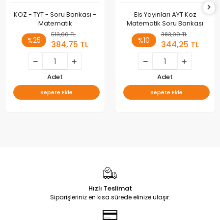
KOZ - TYT - Soru Bankası -
Eis Yayınları AYT Koz
Matematik
Matematik Soru Bankası
513,00 TL
383,00 TL
%25
%10
384,75 TL
344,25 TL
Adet
Adet
Sepete Ekle
Sepete Ekle
Hızlı Teslimat
Siparişleriniz en kısa sürede elinize ulaşır.